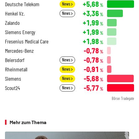
+5,68
Deutsche Telekom
News
%
+3,36
Henkel Vz.
News
%
+1,99
Zalando
%
+1,99
Siemens Energy
%
+1,98
Fresenius Medical Care
%
-0,78
Mercedes-Benz
%
-0,78
Beiersdorf
News
%
-0,91
Rheinmetall
News
%
-5,68
Siemens
News
%
-5,77
Scout24
News
%
Börse: Tradegate
Mehr zum Thema