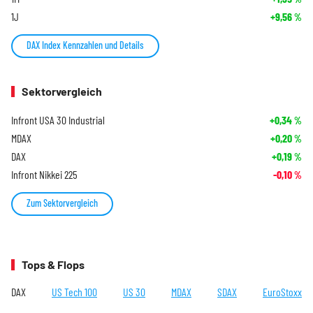
1J
+9,56
%
DAX Index Kennzahlen und Details
Sektorvergleich
Infront USA 30 Industrial
+0,34
%
MDAX
+0,20
%
DAX
+0,19
%
Infront Nikkei 225
-0,10
%
Zum Sektorvergleich
Tops & Flops
DAX
US Tech 100
US 30
MDAX
SDAX
EuroStoxx