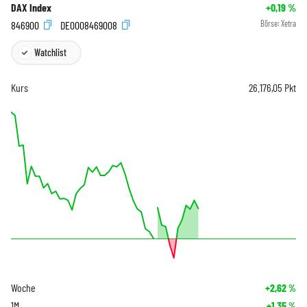
DAX Index
+0,19
%
846900
DE0008469008
Börse:
Xetra
Watchlist
Kurs
26.176,05
Pkt
Woche
+2,62
%
1M
+1,35
%