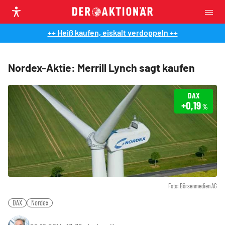
++ Heiß kaufen, eiskalt verdoppeln ++
Nordex-Aktie: Merrill Lynch sagt kaufen
DAX
+0,19
%
Foto: Börsenmedien AG
DAX
Nordex