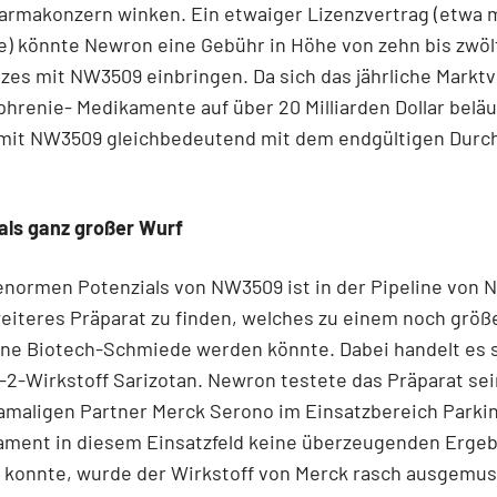
rmakonzern winken. Ein etwaiger Lizenzvertrag (etwa mit
) könnte Newron eine Gebühr in Höhe von zehn bis zwöl
zes mit NW3509 einbringen. Da sich das jährliche Markt
phrenie- Medikamente auf über 20 Milliarden Dollar beläu
g mit NW3509 gleichbedeutend mit dem endgültigen Durc
als ganz großer Wurf
enormen Potenzials von NW3509 ist in der Pipeline von
eiteres Präparat zu finden, welches zu einem noch grö
eine Biotech-Schmiede werden könnte. Dabei handelt es 
2-Wirkstoff Sarizotan. Newron testete das Präparat sei
amaligen Partner Merck Serono im Einsatzbereich Parki
ament in diesem Einsatzfeld keine überzeugenden Erge
 konnte, wurde der Wirkstoff von Merck rasch ausgemus