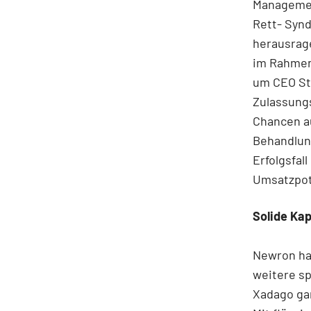
Managemen
Rett- Syn
herausrage
im Rahmen
um CEO St
Zulassung
Chancen au
Behandlung
Erfolgsfal
Umsatzpot
Solide Kap
Newron ha
weitere sp
Xadago gar