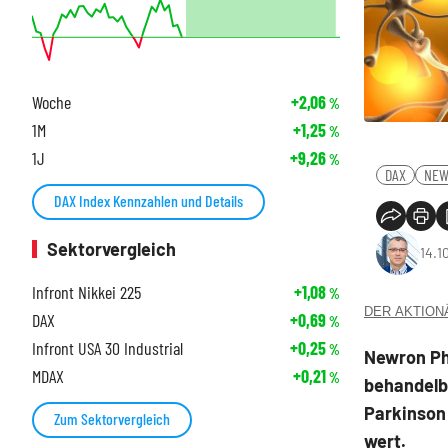
Woche
+2,06
%
1M
+1,25
%
1J
+9,26
%
DAX
NEW
DAX Index Kennzahlen und Details
Sektorvergleich
14.1
Infront Nikkei 225
+1,08
%
DER AKTIONÄR
DAX
+0,69
%
Infront USA 30 Industrial
+0,25
%
Newron Ph
MDAX
+0,21
%
behandelb
Parkinson 
Zum Sektorvergleich
wert.