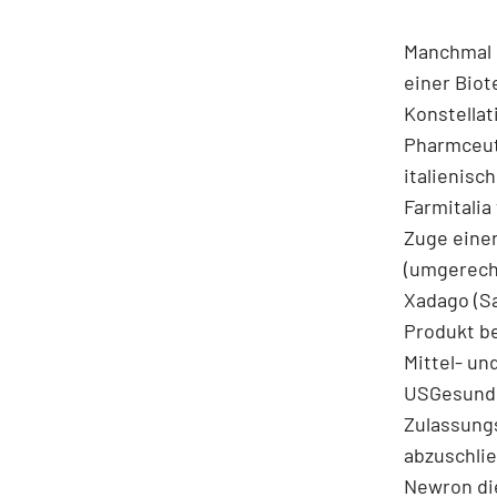
Manchmal 
einer Biot
Konstellat
Pharmceuti
italienis
Farmitali
Zuge einer
(umgerechn
Xadago (Sa
Produkt b
Mittel- u
USGesundh
Zulassungs
abzuschlie
Newron di