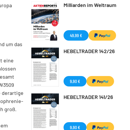
Milliarden im Weltraum
uropa
49,99 €
und um das
HEBELTRADER 142/26
t eine
hlossen
llesamt
9,90 €
NW3509
 derartige
HEBELTRADER 141/26
zophrenie-
h groß.
inem
9,90 €