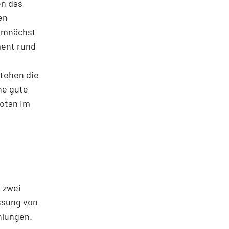
en das
en
demnächst
ment rund
tehen die
ne gute
zotan im
 zwei
assung von
hlungen.