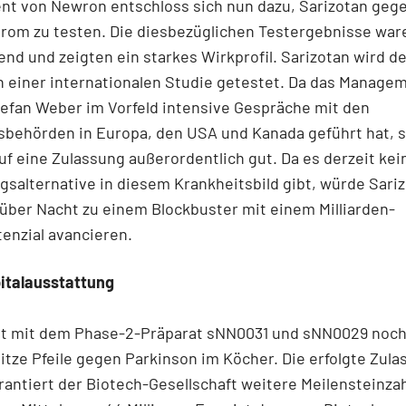
t von Newron entschloss sich nun dazu, Sarizotan geg
drom zu testen. Die diesbezüglichen Testergebnisse war
nd und zeigten ein starkes Wirkprofil. Sarizotan wird 
 einer internationalen Studie getestet. Da das Manage
efan Weber im Vorfeld intensive Gespräche mit den
sbehörden in Europa, den USA und Kanada geführt hat, s
f eine Zulassung außerordentlich gut. Da es derzeit kei
salternative in diesem Krankheitsbild gibt, würde Sari
l über Nacht zu einem Blockbuster mit einem Milliarden-
enzial avancieren.
italausstattung
t mit dem Phase-2-Präparat sNN0031 und sNN0029 noch
itze Pfeile gegen Parkinson im Köcher. Die erfolgte Zul
antiert der Biotech-Gesellschaft weitere Meilensteinza