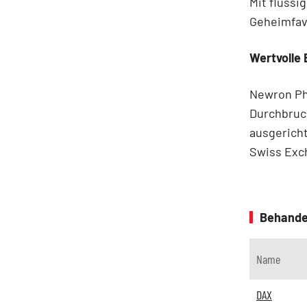
Mit flüssi
Geheimfavo
Wertvolle
Newron Pha
Durchbruch
ausgericht
Swiss Exc
Behande
Name
DAX