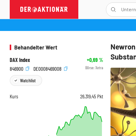
Newron 
Behandelter Wert
Substa
DAX Index
+0,69
%
Börse:
Xetra
846900
DE0008469008
Watchlist
Kurs
26.319,45
Pkt