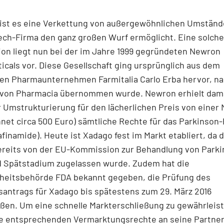
ist es eine Verkettung von außergewöhnlichen Umständ
ech-Firma den ganz großen Wurf ermöglicht. Eine solche
ion liegt nun bei der im Jahre 1999 gegründeten Newron
cals vor. Diese Gesellschaft ging ursprünglich aus dem
chen Pharmaunternehmen Farmitalia Carlo Erba hervor, 
a von Pharmacia übernommen wurde. Newron erhielt dam
 Umstrukturierung für den lächerlichen Preis von einer M
et circa 500 Euro) sämtliche Rechte für das Parkinson-
finamide). Heute ist Xadago fest im Markt etabliert, da 
ereits von der EU-Kommission zur Behandlung von Parki
nd Spätstadium zugelassen wurde. Zudem hat die
eitsbehörde FDA bekannt gegeben, die Prüfung des
antrags für Xadago bis spätestens zum 29. März 2016
ßen. Um eine schnelle Markterschließung zu gewährleist
e entsprechenden Vermarktungsrechte an seine Partne