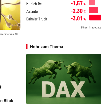
-1,57
Munich Re
%
-2,30
Zalando
%
-3,01
Daimler Truck
%
Börse: Tradegate
örsenmedien AG
Mehr zum Thema
t
,
n Blick