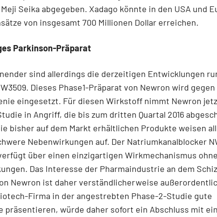
 Meji Seika abgegeben. Xadago könnte in den USA und E
ätze von insgesamt 700 Millionen Dollar erreichen.
iges Parkinson-Präparat
ender sind allerdings die derzeitigen Entwicklungen r
NW3509. Dieses Phase1-Präparat von Newron wird gegen
nie eingesetzt. Für diesen Wirkstoff nimmt Newron jetz
tudie in Angriff, die bis zum dritten Quartal 2016 abgesc
 Die bisher auf dem Markt erhältlichen Produkte weisen a
schwere Nebenwirkungen auf. Der Natriumkanalblocker 
verfügt über einen einzigartigen Wirkmechanismus ohne
ungen. Das Interesse der Pharmaindustrie an dem Schi
on Newron ist daher verständlicherweise außerordentlic
Biotech-Firma in der angestrebten Phase-2-Studie gute
 präsentieren, würde daher sofort ein Abschluss mit e