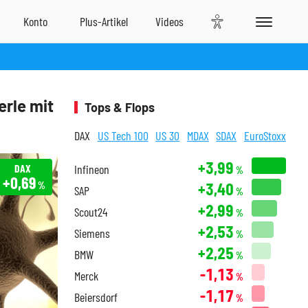
rle mit
Tops & Flops
DAX
US Tech 100
US 30
MDAX
SDAX
EuroStoxx
+3,99
DAX
Infineon
%
+0,69
+3,40
%
SAP
%
+2,99
Scout24
%
+2,53
Siemens
%
+2,25
BMW
%
-1,13
Merck
%
-1,17
Beiersdorf
%