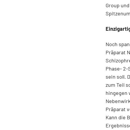
Group und
Spitzenums
Einzigart
Noch spann
Präparat 
Schizophre
Phase- 2-S
sein soll.
zum Teil 
hingegen 
Nebenwirk
Präparat v
Kann die 
Ergebnisse