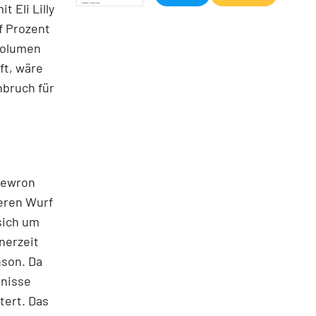
 Eli Lilly
f Prozent
volumen
ft, wäre
hbruch für
 Newron
ßeren Wurf
sich um
nerzeit
nson. Da
bnisse
tert. Das