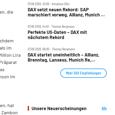
07.08.2026, 20:00 ‧ Annalena Götz
DAX setzt neuen Rekord: SAP
en, die
marschiert vorweg, Allianz, Munich Re
& Daimler Truck patzen
07.08.2026, 14:40 ‧ Thomas Bergmann
Perfekte US‑Daten – DAX mit
nächstem Rekord
nachdem
als im
07.08.2026, 09:00 ‧ Thomas Bergmann
DAX startet uneinheitlich – Allianz,
illion Lira
Brenntag, Lanxess, Munich Re,
Präparat
Porsche SE, SUSS MicroTec im Check
das
Mehr DAX Empfehlungen
nson im
en, hat
Unsere Neuerscheinungen
Alle
r Zambon
Neuerscheinungen