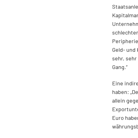
Staatsanle
Kapitalmar
Unternehm
schlechte
Peripherie
Geld- und 
sehr, sehr
Gang.“
Eine indi
haben: „De
allein geg
Exportunt
Euro habe
währungsbe