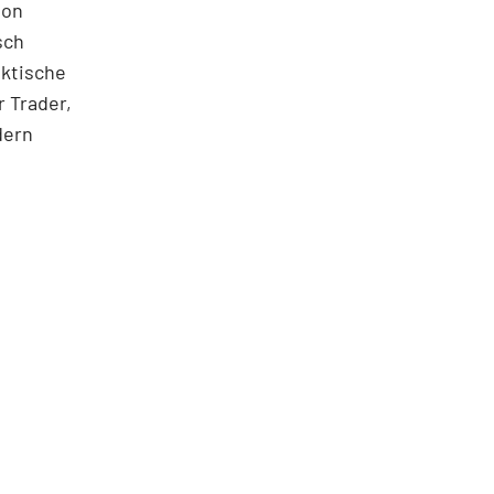
ton
sch
aktische
 Trader,
dern