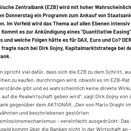
äische Zentralbank (EZB) wird mit hoher Wahrscheinlic
 Donnerstag ein Programm zum Ankauf von Staatsanl
n. Im Vorfeld wird das Thema auf allen Ebenen intensiv
. Kommt es zur Ankündigung eines "Quantitative Easing"
 und welche Folgen hätte es für DAX, Euro und Co? DE
ragte nach bei Dirk Gojny, Kapitalmarktstratege bei d
Bank.
n spricht viel dafür, dass sich die EZB zu dem Schritt, a
ihen zu kaufen, durchringen wird, obwohl es im EZB-Rat
erstände gibt und es wahrscheinlich keine direkte Wirk
uf die Realwirtschaft geben wird“, sagt Dirk Gojny von 
Bank gegenüber dem AKTIONÄR. „Den von Mario Draghi i
wähnten und beschriebenen gestörten
smissionsmechanismus – vereinfacht ausgedrückt: Das b
eld kommt über die Banken nicht in der Wirtschaft an –