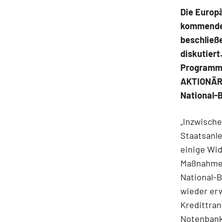
Die Europ
kommenden
beschließe
diskutiert
Programms
AKTIONÄR f
National-
„Inzwische
Staatsanle
einige Wid
Maßnahme a
National-
wieder er
Kredittran
Notenbankg