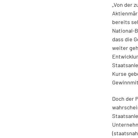
„Von der z
Aktienmärk
bereits se
National-B
dass die G
weiter geh
Entwicklun
Staatsanl
Kurse gebe
Gewinnmit
Doch der P
wahrschein
Staatsanl
Unternehm
(staatsnah