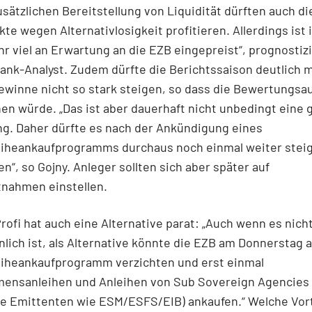
usätzlichen Bereitstellung von Liquidität dürften auch di
te wegen Alternativlosigkeit profitieren. Allerdings ist
hr viel an Erwartung an die EZB eingepreist“, prognostizi
ank-Analyst. Zudem dürfte die Berichtssaison deutlich 
ewinne nicht so stark steigen, so dass die Bewertungs
en würde. „Das ist aber dauerhaft nicht unbedingt eine
g. Daher dürfte es nach der Ankündigung eines
eiheankaufprogramms durchaus noch einmal weiter stei
n“, so Gojny. Anleger sollten sich aber später auf
nahmen einstellen.
rofi hat auch eine Alternative parat: „Auch wenn es nich
lich ist, als Alternative könnte die EZB am Donnerstag a
eiheankaufprogramm verzichten und erst einmal
ensanleihen und Anleihen von Sub Sovereign Agencies
e Emittenten wie ESM/ESFS/EIB) ankaufen.“ Welche Vort