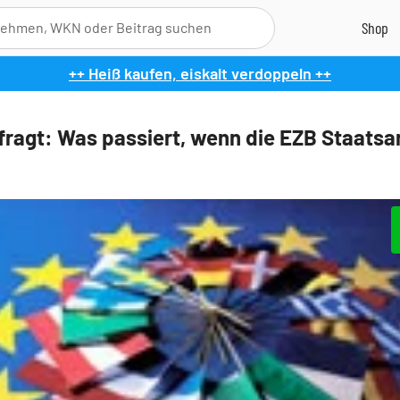
++ Heiß kaufen, eiskalt verdoppeln ++
ragt: Was passiert, wenn die EZB Staatsa