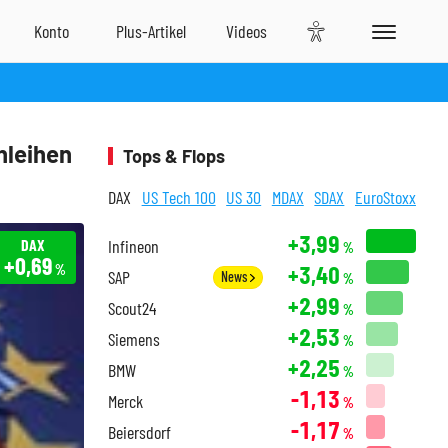
nleihen
Tops & Flops
DAX
US Tech 100
US 30
MDAX
SDAX
EuroStoxx
+3,99
DAX
Infineon
%
+0,69
+3,40
%
SAP
News
%
+2,99
Scout24
%
+2,53
Siemens
%
+2,25
BMW
%
-1,13
Merck
%
-1,17
Beiersdorf
%