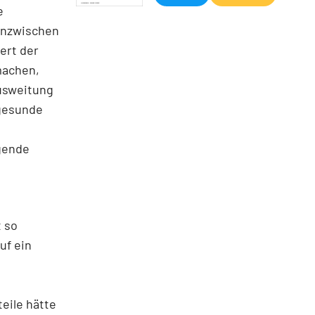
e
 inzwischen
ert der
machen,
ausweitung
 gesunde
gende
t so
uf ein
eile hätte