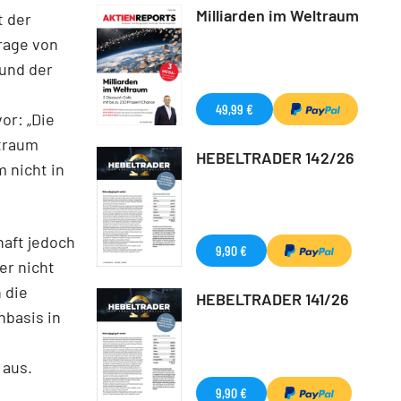
Milliarden im Weltraum
t der
rage von
und der
49,99 €
or: „Die
itraum
HEBELTRADER 142/26
 nicht in
aft jedoch
9,90 €
er nicht
 die
HEBELTRADER 141/26
nbasis in
 aus.
9,90 €