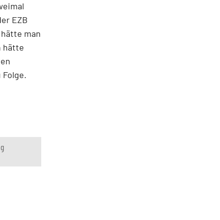
weimal
der EZB
 hätte man
n hätte
den
 Folge.
ng