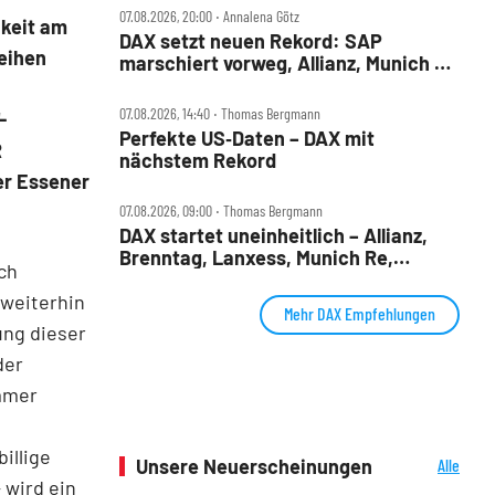
07.08.2026, 20:00 ‧ Annalena Götz
hkeit am
DAX setzt neuen Rekord: SAP
eihen
marschiert vorweg, Allianz, Munich Re
& Daimler Truck patzen
07.08.2026, 14:40 ‧ Thomas Bergmann
-
Perfekte US‑Daten – DAX mit
R
nächstem Rekord
er Essener
07.08.2026, 09:00 ‧ Thomas Bergmann
DAX startet uneinheitlich – Allianz,
Brenntag, Lanxess, Munich Re,
uch
Porsche SE, SUSS MicroTec im Check
 weiterhin
Mehr DAX Empfehlungen
ung dieser
der
mmer
illige
Unsere Neuerscheinungen
Alle
Neuerscheinungen
 wird ein