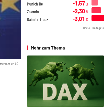
-1,57
Munich Re
%
-2,30
Zalando
%
-3,01
Daimler Truck
%
Börse: Tradegate
Mehr zum Thema
örsenmedien AG