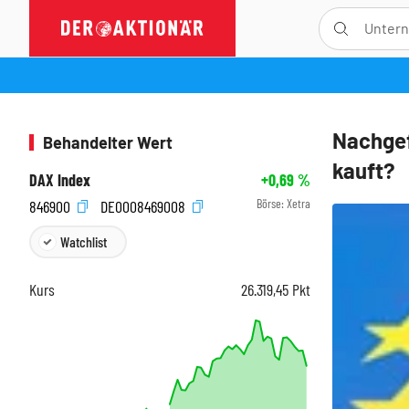
Nachgef
Behandelter Wert
kauft?
DAX Index
+0,69
%
Börse:
Xetra
846900
DE0008469008
Watchlist
Kurs
26.319,45
Pkt