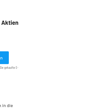
5 Aktien
en
Sie gekaufte E-
 in die