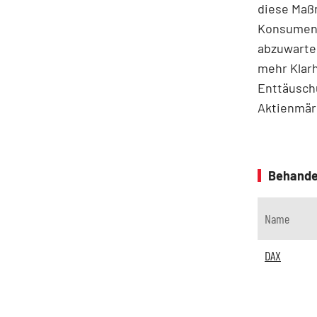
diese Maßn
Konsument
abzuwarten
mehr Klarh
Enttäusch
Aktienmärk
Behande
Name
DAX