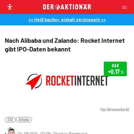
++ Heiß kaufen, eiskalt verdoppeln ++
Nach Alibaba und Zalando: Rocket Internet
gibt IPO-Daten bekannt
DAX
+0,17
%
Foto: Börsenmedien AG
DAX
Alibaba
24.09.2014, 07:05
‧
Thomas Bergmann