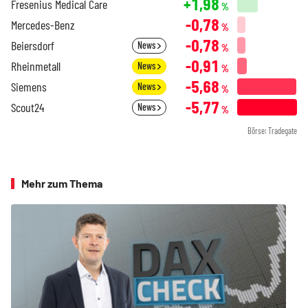
+1,98
Fresenius Medical Care
%
-0,78
Mercedes-Benz
%
-0,78
Beiersdorf
News
%
-0,91
Rheinmetall
News
%
-5,68
Siemens
News
%
-5,77
Scout24
News
%
Börse: Tradegate
Mehr zum Thema