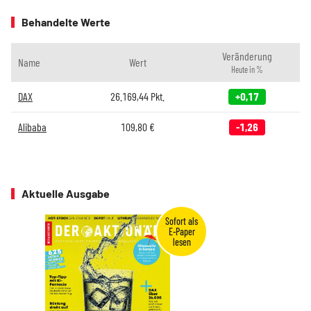
Behandelte Werte
Veränderung
Name
Wert
Heute in %
DAX
26.169,44
Pkt.
+0,17
Alibaba
109,80
€
-1,26
Aktuelle Ausgabe