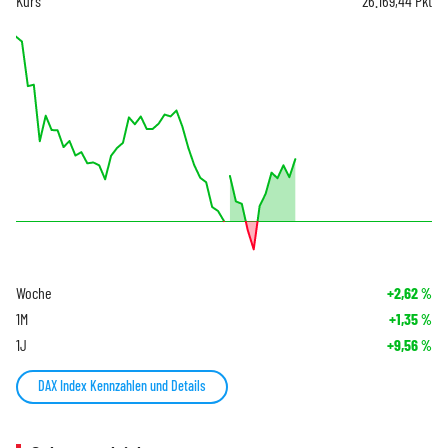
Kurs
26.169,44
Pkt
Woche
+2,62
%
1M
+1,35
%
1J
+9,56
%
DAX Index Kennzahlen und Details