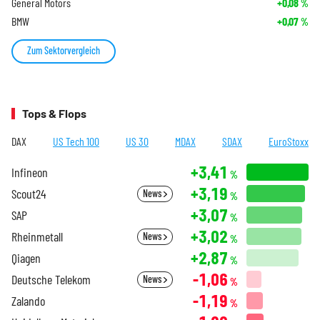
General Motors
+0,08
%
BMW
+0,07
%
Zum Sektorvergleich
Tops & Flops
DAX
US Tech 100
US 30
MDAX
SDAX
EuroStoxx
+3,41
Infineon
%
+3,19
Scout24
News
%
+3,07
SAP
%
+3,02
Rheinmetall
News
%
+2,87
Qiagen
%
-1,06
Deutsche Telekom
News
%
-1,19
Zalando
%