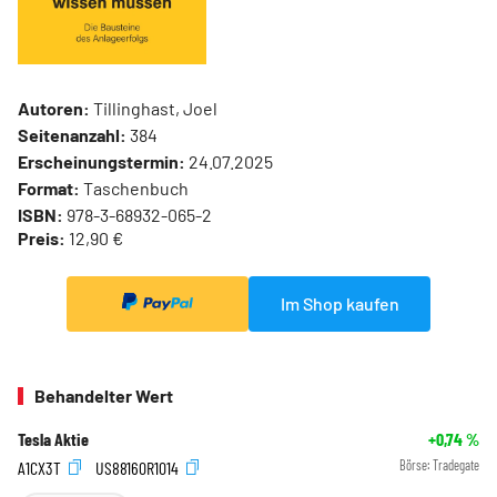
Autoren:
Tillinghast, Joel
Seitenanzahl:
384
Erscheinungstermin:
24.07.2025
Format:
Taschenbuch
ISBN:
978-3-68932-065-2
Preis:
12,90 €
Im Shop kaufen
Behandelter Wert
Tesla Aktie
+0,74
%
A1CX3T
US88160R1014
Börse:
Tradegate