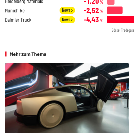
-1,20
Heidelberg Materials
%
-2,52
Munich Re
News
%
-4,43
Daimler Truck
News
%
Börse: Tradegate
Mehr zum Thema