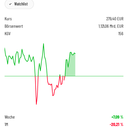
Watchlist
Kurs
279,40
EUR
Börsenwert
1.121,06 Mrd. EUR
KGV
156
Woche
+7,09
%
1M
-20,21
%