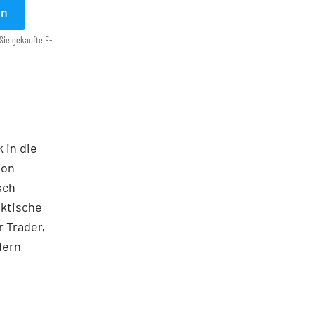
en
Sie gekaufte E-
 in die
ton
sch
aktische
 Trader,
dern