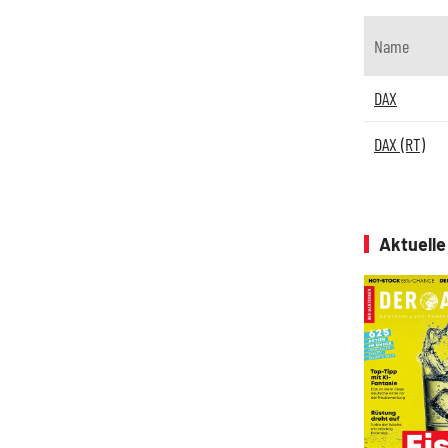
Name
DAX
DAX (RT)
Aktuell