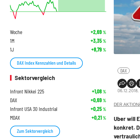
Woche
+2,69
%
1M
+3,35
%
1J
+8,79
%
DAX Index Kennzahlen und Details
DAX
Sektorvergleich
06.12.2018, 
Infront Nikkei 225
+1,08
%
DAX
+0,69
%
DER AKTIONÄR
Infront USA 30 Industrial
+0,25
%
MDAX
+0,21
Uber will 
%
konkret. D
Zum Sektorvergleich
vertraulic