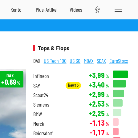
Tops & Flops
DAX
US Tech 100
US 30
MDAX
SDAX
EuroStoxx
+3,99
DAX
Infineon
%
+0,69
+3,40
%
SAP
News
%
+2,99
Scout24
%
+2,53
Siemens
%
+2,25
BMW
%
-1,13
Merck
%
-1,17
Beiersdorf
%