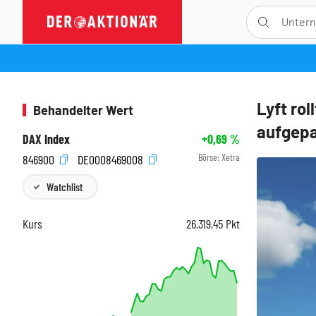
Lyft rol
Behandelter Wert
aufgepa
DAX Index
+0,69
%
Börse:
Xetra
846900
DE0008469008
Watchlist
Kurs
26.319,45
Pkt