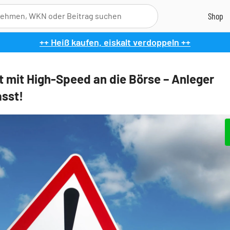
++ Heiß kaufen, eiskalt verdoppeln ++
lt mit High-Speed an die Börse – Anleger
sst!