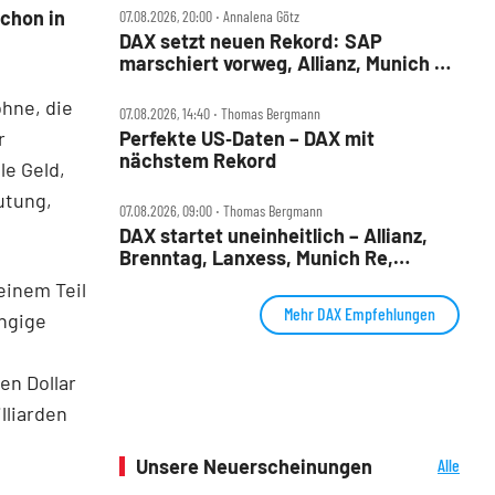
chon in
07.08.2026, 20:00 ‧ Annalena Götz
DAX setzt neuen Rekord: SAP
marschiert vorweg, Allianz, Munich Re
& Daimler Truck patzen
hne, die
07.08.2026, 14:40 ‧ Thomas Bergmann
r
Perfekte US‑Daten – DAX mit
nächstem Rekord
le Geld,
utung,
07.08.2026, 09:00 ‧ Thomas Bergmann
DAX startet uneinheitlich – Allianz,
Brenntag, Lanxess, Munich Re,
Porsche SE, SUSS MicroTec im Check
einem Teil
Mehr DAX Empfehlungen
ängige
en Dollar
lliarden
Unsere Neuerscheinungen
Alle
Neuerscheinungen