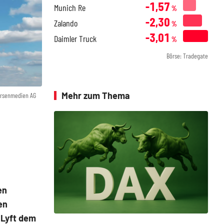
-1,57
Munich Re
%
-2,30
Zalando
%
-3,01
Daimler Truck
%
Börse: Tradegate
Mehr zum Thema
örsenmedien AG
en
en
 Lyft dem