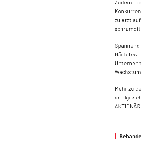
Zudem tobt
Konkurren
zuletzt au
schrumpft
Spannend 
Härtetest 
Unternehm
Wachstums
Mehr zu d
erfolgreic
AKTIONÄR
Behande