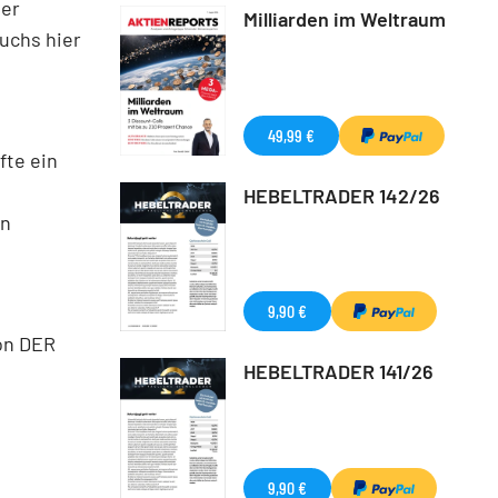
ter
Milliarden im Weltraum
uchs hier
49,99 €
fte ein
HEBELTRADER 142/26
en
9,90 €
von DER
HEBELTRADER 141/26
9,90 €