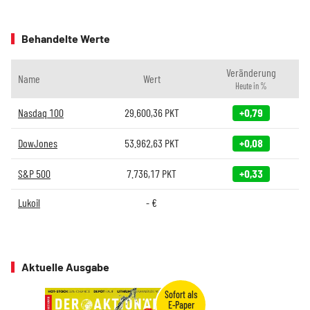
Behandelte Werte
Veränderung
Name
Wert
Heute in %
Nasdaq 100
29.600,36
PKT
+0,79
DowJones
53.962,63
PKT
+0,08
S&P 500
7.736,17
PKT
+0,33
Lukoil
-
€
Aktuelle Ausgabe