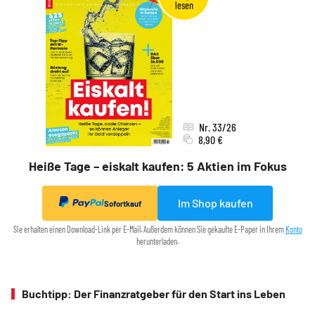
Nr. 33/26
8,90 €
Heiße Tage – eiskalt kaufen: 5 Aktien im Fokus
Im Shop kaufen
Sofortkauf
Sie erhalten einen Download-Link per E-Mail. Außerdem können Sie gekaufte E-Paper in Ihrem
Konto
herunterladen.
Buchtipp: Der Finanzratgeber für den Start ins Leben