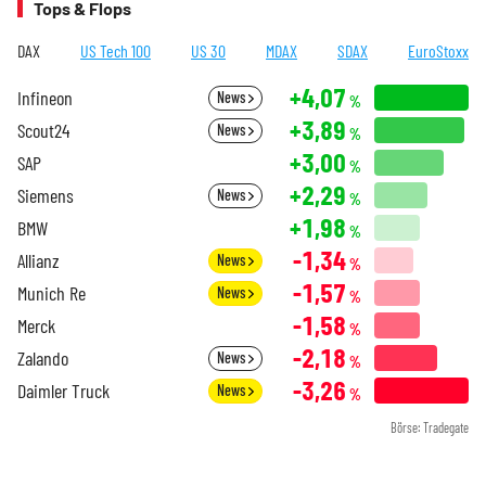
Tops & Flops
DAX
US Tech 100
US 30
MDAX
SDAX
EuroStoxx
+4,07
Infineon
News
%
+3,89
Scout24
News
%
+3,00
SAP
%
+2,29
Siemens
News
%
+1,98
BMW
%
-1,34
Allianz
News
%
-1,57
Munich Re
News
%
-1,58
Merck
%
-2,18
Zalando
News
%
-3,26
Daimler Truck
News
%
Börse: Tradegate