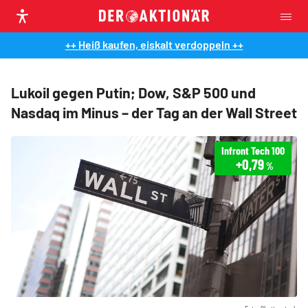
++ Heiß kaufen, eiskalt verdoppeln ++
Lukoil gegen Putin; Dow, S&P 500 und
Nasdaq im Minus – der Tag an der Wall Street
Infront Tech 100
+0,79
%