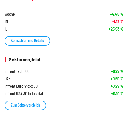
Woche
+4,48
%
1M
-1,12
%
1J
+25,93
%
Kennzahlen und Details
Sektorvergleich
Infront Tech 100
+0,79
%
DAX
+0,69
%
Infront Euro Stoxx 50
+0,29
%
Infront USA 30 Industrial
+0,10
%
Zum Sektorvergleich