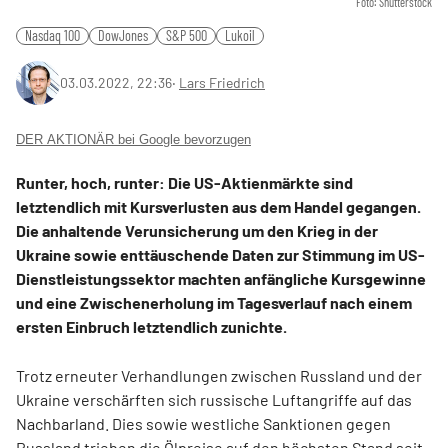
Foto: Shutterstock
Nasdaq 100
DowJones
S&P 500
Lukoil
03.03.2022, 22:36
‧
Lars Friedrich
DER AKTIONÄR bei Google bevorzugen
Runter, hoch, runter: Die US-Aktienmärkte sind
letztendlich mit Kursverlusten aus dem Handel gegangen.
Die anhaltende Verunsicherung um den Krieg in der
Ukraine sowie enttäuschende Daten zur Stimmung im US-
Dienstleistungssektor machten anfängliche Kursgewinne
und eine Zwischenerholung im Tagesverlauf nach einem
ersten Einbruch letztendlich zunichte.
Trotz erneuter Verhandlungen zwischen Russland und der
Ukraine verschärften sich russische Luftangriffe auf das
Nachbarland. Dies sowie westliche Sanktionen gegen
Russland trieben die Ölpreise auf den höchsten Stand seit