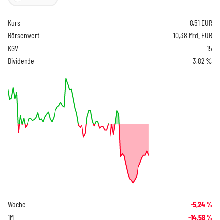
Kurs
8,51
EUR
Börsenwert
10,38 Mrd. EUR
KGV
15
Dividende
3,82 %
Woche
-5,24
%
1M
-14,58
%