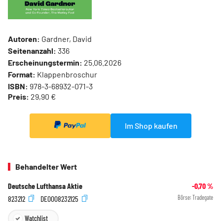
Autoren:
Gardner, David
Seitenanzahl:
336
Erscheinungstermin:
25.06.2026
Format:
Klappenbroschur
ISBN:
978-3-68932-071-3
Preis:
29,90 €
Im Shop kaufen
Behandelter Wert
Deutsche Lufthansa Aktie
-0,70
%
823212
DE0008232125
Börse:
Tradegate
Watchlist