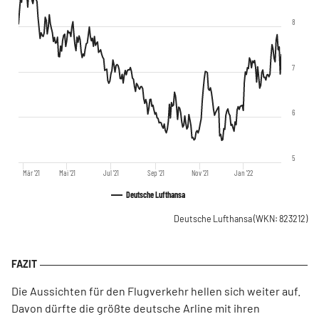
8
7
6
5
Mär '21
Mai '21
Jul '21
Sep '21
Nov '21
Jan '22
Deutsche Lufthansa
Deutsche Lufthansa
(WKN: 823212)
Die Aussichten für den Flugverkehr hellen sich weiter auf.
Davon dürfte die größte deutsche Arline mit ihren