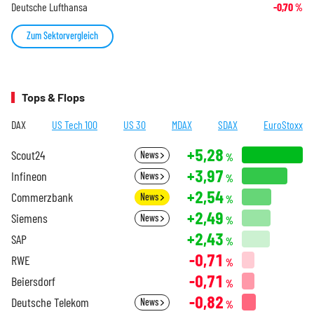
Deutsche Lufthansa
-0,70
%
Zum Sektorvergleich
Tops & Flops
DAX
US Tech 100
US 30
MDAX
SDAX
EuroStoxx
+5,28
Scout24
News
%
+3,97
Infineon
News
%
+2,54
Commerzbank
News
%
+2,49
Siemens
News
%
+2,43
SAP
%
-0,71
RWE
%
-0,71
Beiersdorf
%
-0,82
Deutsche Telekom
News
%