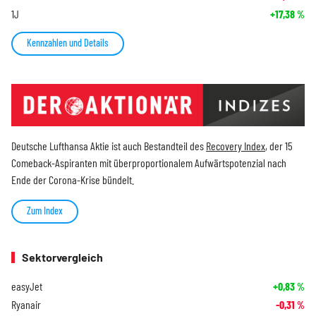
1J
+17,38
%
Kennzahlen und Details
Deutsche Lufthansa Aktie ist auch Bestandteil des
Recovery Index
, der 15
Comeback-Aspiranten mit überproportionalem Aufwärtspotenzial nach
Ende der Corona-Krise bündelt.
Zum Index
Sektorvergleich
easyJet
+0,83
%
Ryanair
-0,31
%