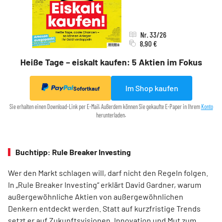
Nr. 33/26
8,90 €
Heiße Tage – eiskalt kaufen: 5 Aktien im Fokus
Im Shop kaufen
Sofortkauf
Sie erhalten einen Download-Link per E-Mail. Außerdem können Sie gekaufte E-Paper in Ihrem
Konto
herunterladen.
Buchtipp: Rule Breaker Investing
Wer den Markt schlagen will, darf nicht den Regeln folgen.
In „Rule Breaker Investing“ erklärt David Gardner, warum
außergewöhnliche Aktien von außer­gewöhnlichen
Denkern entdeckt werden. Statt auf kurzfristige Trends
setzt er auf Zukunftsvisionen, Innovation und Mut zum