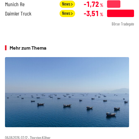
-1,72
Munich Re
News
%
-3,51
Daimler Truck
News
%
Börse: Tradegate
Mehr zum Thema
06.08.2026, 07:12 ‧ Thorsten Küfner