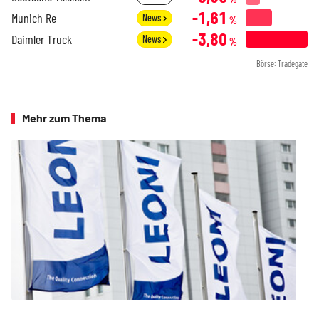
-1,61
Munich Re
News
%
-3,80
Daimler Truck
News
%
Börse: Tradegate
Mehr zum Thema