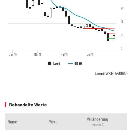
20
15
10
5
Jan '19
Mär '19
Mai '19
Jul '19
Leoni
GD 50
Leoni
(WKN: 540888)
Behandelte Werte
Veränderung
Name
Wert
Heute in %