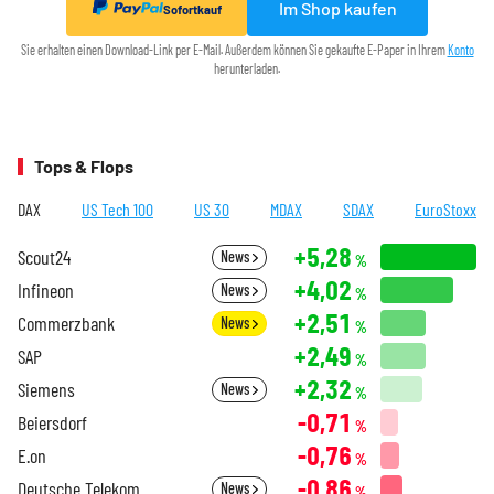
Im Shop kaufen
Sofortkauf
Sie erhalten einen Download-Link per E-Mail. Außerdem können Sie gekaufte E-Paper in Ihrem
Konto
herunterladen.
Tops & Flops
DAX
US Tech 100
US 30
MDAX
SDAX
EuroStoxx
+5,28
Scout24
News
%
+4,02
Infineon
News
%
+2,51
Commerzbank
News
%
+2,49
SAP
%
+2,32
Siemens
News
%
-0,71
Beiersdorf
%
-0,76
E.on
%
-0,86
Deutsche Telekom
News
%