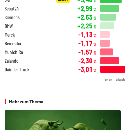
%
+2,99
Scout24
%
+2,53
Siemens
%
+2,25
BMW
%
-1,13
Merck
%
-1,17
Beiersdorf
%
-1,57
Munich Re
%
-2,30
Zalando
%
-3,01
Daimler Truck
%
Börse: Tradegate
Mehr zum Thema