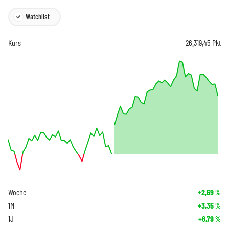
Watchlist
Kurs
26.319,45
Pkt
Woche
+2,69
%
1M
+3,35
%
1J
+8,79
%