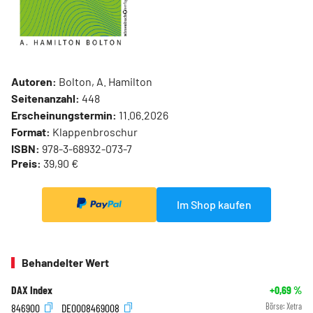
Autoren:
Bolton, A. Hamilton
Seitenanzahl:
448
Erscheinungstermin:
11.06.2026
Format:
Klappenbroschur
ISBN:
978-3-68932-073-7
Preis:
39,90 €
Im Shop kaufen
Behandelter Wert
DAX Index
+0,69
%
846900
DE0008469008
Börse:
Xetra