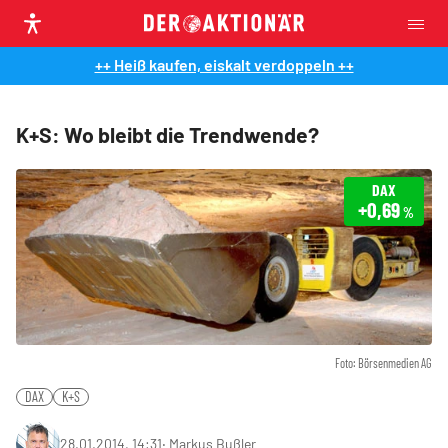
++ Heiß kaufen, eiskalt verdoppeln ++
K+S: Wo bleibt die Trendwende?
DAX
+0,69
%
Foto: Börsenmedien AG
DAX
K+S
28.01.2014, 14:31
‧
Markus Bußler