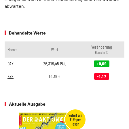
abwarten.
Behandelte Werte
Veränderung
Name
Wert
Heute in %
DAX
26.319,45
Pkt.
+0,69
K+S
14,39
€
-1,17
Aktuelle Ausgabe