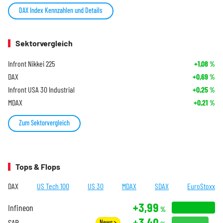
DAX Index Kennzahlen und Details
Sektorvergleich
Infront Nikkei 225
+1,08
%
DAX
+0,69
%
Infront USA 30 Industrial
+0,25
%
MDAX
+0,21
%
Zum Sektorvergleich
Tops & Flops
DAX
US Tech 100
US 30
MDAX
SDAX
EuroStoxx
+3,99
Infineon
%
+3,40
SAP
News