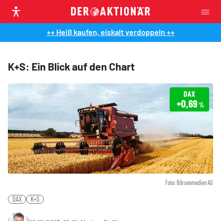
++ Heiß kaufen, eiskalt verdoppeln ++
K+S: Ein Blick auf den Chart
DAX
+0,69
%
Foto: Börsenmedien AG
DAX
K+S