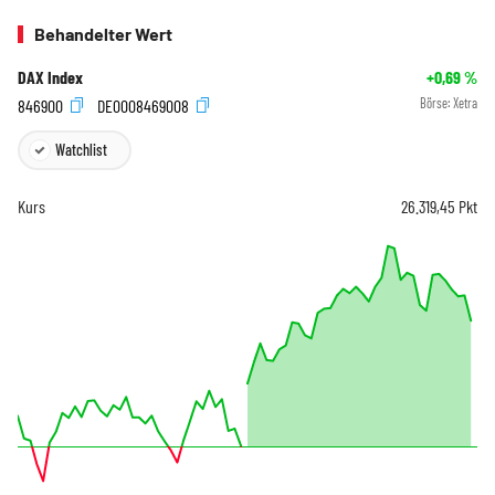
Behandelter Wert
DAX Index
+0,69
%
846900
DE0008469008
Börse:
Xetra
Watchlist
Kurs
26.319,45
Pkt