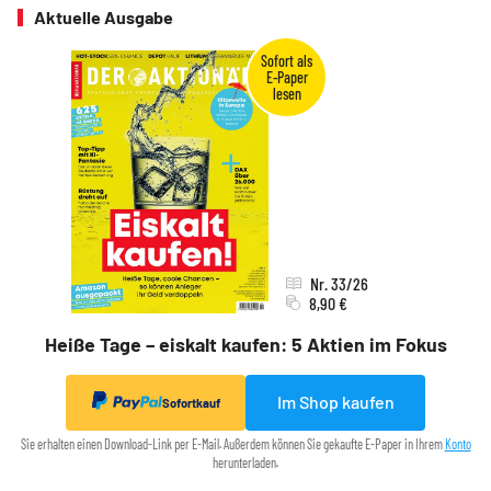
Aktuelle Ausgabe
Nr. 33/26
8,90 €
Heiße Tage – eiskalt kaufen: 5 Aktien im Fokus
Im Shop kaufen
Sofortkauf
Sie erhalten einen Download-Link per E-Mail. Außerdem können Sie gekaufte E-Paper in Ihrem
Konto
herunterladen.