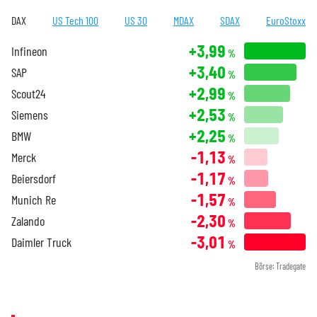
DAX
US Tech 100
US 30
MDAX
SDAX
EuroStoxx
+3,99
Infineon
%
+3,40
SAP
%
+2,99
Scout24
%
+2,53
Siemens
%
+2,25
BMW
%
-1,13
Merck
%
-1,17
Beiersdorf
%
-1,57
Munich Re
%
-2,30
Zalando
%
-3,01
Daimler Truck
%
Börse: Tradegate