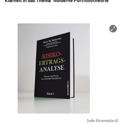
Klarheit in das Thema "moderne Portfoliotheorie"
Quelle: Börsenmedien AG