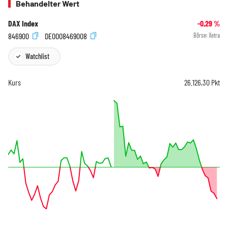
Behandelter Wert
DAX Index
-0,29
%
846900
DE0008469008
Börse:
Xetra
Watchlist
Kurs
26.126,30
Pkt