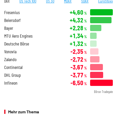
DAX
US Tech 100
US 30
MDAX
SDAX
EuroStoxx
+4,60
Fresenius
%
+4,32
Beiersdorf
%
+2,28
Bayer
%
+1,34
MTU Aero Engines
%
+1,32
Deutsche Börse
%
-2,35
Vonovia
%
-2,72
Zalando
%
-3,67
Continental
%
-3,77
DHL Group
%
-6,50
Infineon
%
Börse: Tradegate
Mehr zum Thema