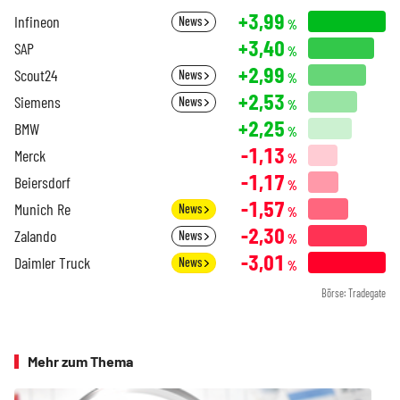
+3,99
Infineon
News
%
+3,40
SAP
%
+2,99
Scout24
News
%
+2,53
Siemens
News
%
+2,25
BMW
%
-1,13
Merck
%
-1,17
Beiersdorf
%
-1,57
Munich Re
News
%
-2,30
Zalando
News
%
-3,01
Daimler Truck
News
%
Börse: Tradegate
Mehr zum Thema