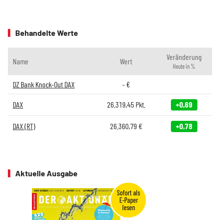
Behandelte Werte
Veränderung
Name
Wert
Heute in %
DZ Bank Knock-Out DAX
-
€
DAX
26.319,45
Pkt.
+0,69
DAX (RT)
26.360,79
€
+0,78
Aktuelle Ausgabe