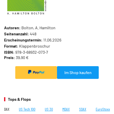
Autoren:
Bolton, A. Hamilton
Seitenanzahl:
448
Erscheinungstermin:
11.06.2026
Format:
Klappenbroschur
ISBN:
978-3-68932-073-7
Preis:
39,90 €
Im Shop kaufen
Tops & Flops
DAX
US Tech 100
US 30
MDAX
SDAX
EuroStoxx