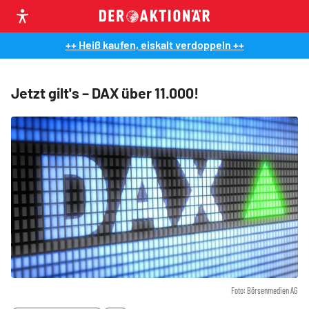
++ Heiß kaufen, eiskalt verdoppeln ++
Jetzt gilt's – DAX über 11.000!
Foto: Börsenmedien AG