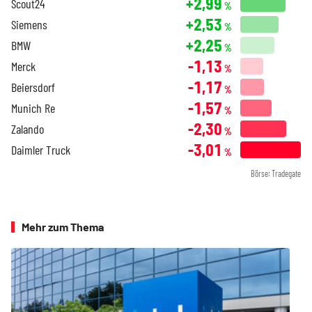
+2,99
Scout24
%
+2,53
Siemens
%
+2,25
BMW
%
-1,13
Merck
%
-1,17
Beiersdorf
%
-1,57
Munich Re
%
-2,30
Zalando
%
-3,01
Daimler Truck
%
Börse: Tradegate
Mehr zum Thema