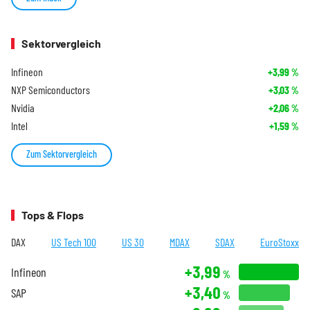
Sektorvergleich
Infineon
+3,99
%
NXP Semiconductors
+3,03
%
Nvidia
+2,06
%
Intel
+1,59
%
Zum Sektorvergleich
Tops & Flops
DAX
US Tech 100
US 30
MDAX
SDAX
EuroStoxx
+3,99
Infineon
%
+3,40
SAP
%