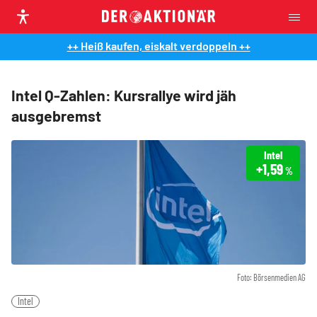
++ Heiß kaufen, eiskalt verdoppeln ++
Intel Q-Zahlen: Kursrallye wird jäh
ausgebremst
Intel
+1,59
%
Foto: Börsenmedien AG
Intel