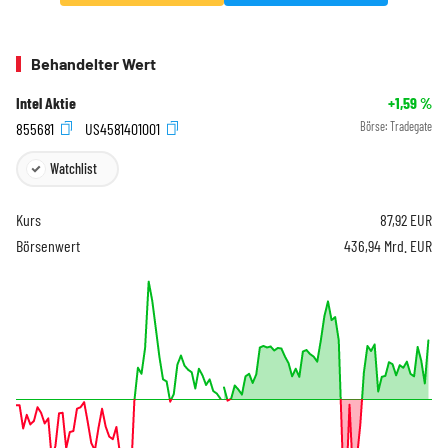
Behandelter Wert
Intel Aktie
+1,59
%
855681
US4581401001
Börse:
Tradegate
Watchlist
Kurs
87,92
EUR
Börsenwert
436,94 Mrd. EUR