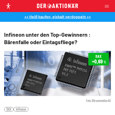
++ Heiß kaufen, eiskalt verdoppeln ++
Infineon unter den Top-Gewinnern :
Bärenfalle oder Eintagsfliege?
DAX
+0,69
%
Foto: Börsenmedien AG
DAX
Infineon