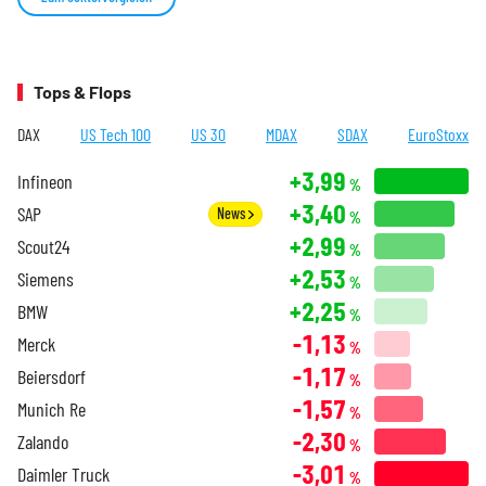
Tops & Flops
DAX
US Tech 100
US 30
MDAX
SDAX
EuroStoxx
+3,99
Infineon
%
+3,40
SAP
News
%
+2,99
Scout24
%
+2,53
Siemens
%
+2,25
BMW
%
-1,13
Merck
%
-1,17
Beiersdorf
%
-1,57
Munich Re
%
-2,30
Zalando
%
-3,01
Daimler Truck
%