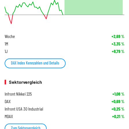
Woche
+2,69
%
1M
+3,35
%
1J
+8,79
%
DAX Index Kennzahlen und Details
Sektorvergleich
Infront Nikkei 225
+1,08
%
DAX
+0,69
%
Infront USA 30 Industrial
+0,25
%
MDAX
+0,21
%
Zum Sektorvergleich