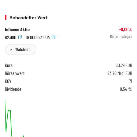
Behandelter Wert
Infineon Aktie
-0,12
%
623100
DE0006231004
Börse:
Tradegate
Watchlist
Kurs
60,29
EUR
Börsenwert
83,70 Mrd. EUR
KGV
71
Dividende
0,54 %