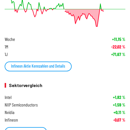
Woche
+11,15
%
1M
-22,02
%
1J
+71,67
%
Infineon Aktie Kennzahlen und Details
Sektorvergleich
Intel
+1,82
%
NXP Semiconductors
+1,59
%
Nvidia
+0,11
%
Infineon
-0,07
%