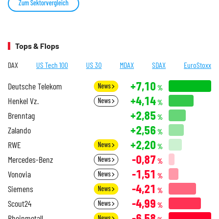
Zum Sektorvergleich
Tops & Flops
DAX
US Tech 100
US 30
MDAX
SDAX
EuroStoxx
+7,10
Deutsche Telekom
News
%
+4,14
Henkel Vz.
News
%
+2,85
Brenntag
%
+2,56
Zalando
%
+2,20
RWE
News
%
-0,87
Mercedes-Benz
News
%
-1,51
Vonovia
News
%
-4,21
Siemens
News
%
-4,99
Scout24
News
%
-6,58
Rheinmetall
News