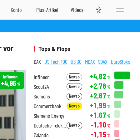
r vor
Tops & Flops
DAX
US Tech 100
US 30
MDAX
SDAX
EuroStoxx
+4,82
Infineon
Infineon
News
%
+4,96
+2,78
%
Scout24
News
%
+2,67
Siemens
News
%
+1,99
Commerzbank
News
%
+1,67
Siemens Energy
%
-1,10
Deutsche Telekom
News
%
-1,15
Zalando
%