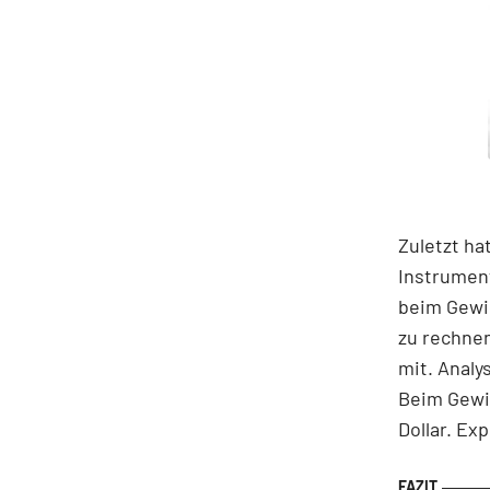
Zuletzt ha
Instrument
beim Gewin
zu rechne
mit. Analy
Beim Gewin
Dollar. Ex