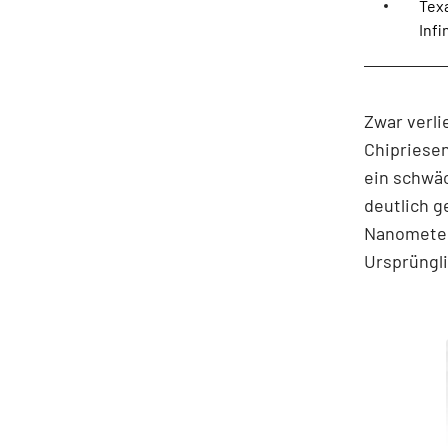
Tex
Inf
Zwar verl
Chipriesen
ein schwäc
deutlich g
Nanometer
Ursprüngli