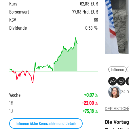
Kurs
62,88
EUR
Börsenwert
77,83 Mrd. EUR
KGV
66
Dividende
0,58 %
Infineon
24.0
Woche
+0,07
%
1M
-22,00
%
DER AKTIONÄR
1J
+75,18
%
Die Vorta
Infineon Aktie Kennzahlen und Details