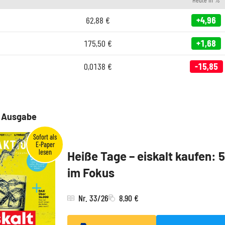
62,88
€
+4,96
175,50
€
+1,68
0,0138
€
-15,85
e Ausgabe
Heiße Tage – eiskalt kaufen: 
im Fokus
Nr. 33/26
8,90 €