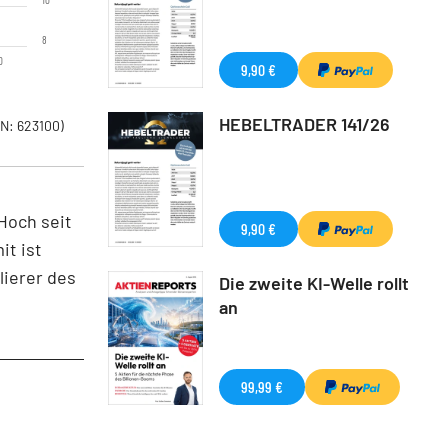
8
0
9,90 €
HEBELTRADER 141/26
N: 623100)
Hoch seit
9,90 €
t ist
lierer des
Die zweite KI-Welle rollt
an
99,99 €