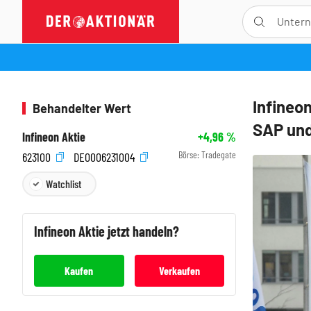
Infineon
Behandelter Wert
SAP und
Infineon Aktie
+4,96
%
Börse:
Tradegate
623100
DE0006231004
Watchlist
Infineon
Aktie jetzt handeln?
Kaufen
Verkaufen