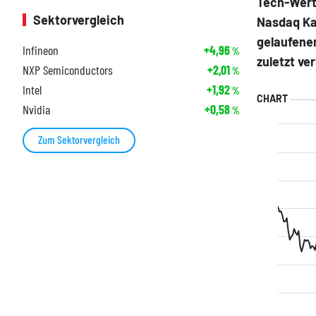
Tech-Wert
Sektorvergleich
Nasdaq Ka
gelaufene
Infineon
+4,96
%
zuletzt v
NXP Semiconductors
+2,01
%
Intel
+1,92
%
Nvidia
+0,58
%
Zum Sektorvergleich