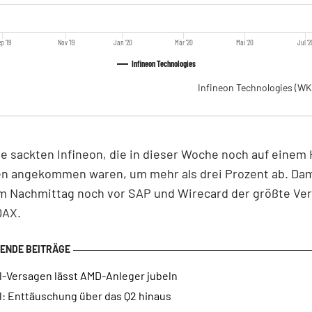
p '19
Nov '19
Jan '20
Mär '20
Mai '20
Jul '2
Infineon Technologies
Infineon Technologies
(WK
e sackten Infineon, die in dieser Woche noch auf einem 
en angekommen waren, um mehr als drei Prozent ab. Dami
m Nachmittag noch vor SAP und Wirecard der größte Ver
DAX.
el-Versagen lässt AMD-Anleger jubeln
l: Enttäuschung über das Q2 hinaus