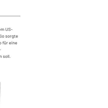
dem US-
 So sorgte
o für eine
-
 soll.