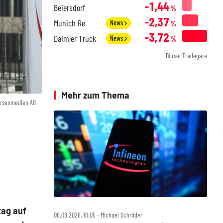
-1,44
Beiersdorf
%
-2,37
Munich Re
News
%
-3,72
Daimler Truck
News
%
Börse: Tradegate
Mehr zum Thema
örsenmedien AG
tag auf
06.08.2026, 10:05 ‧ Michael Schröder