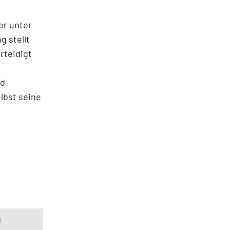
er unter
 stellt
rteidigt
r
nd
lbst seine
g