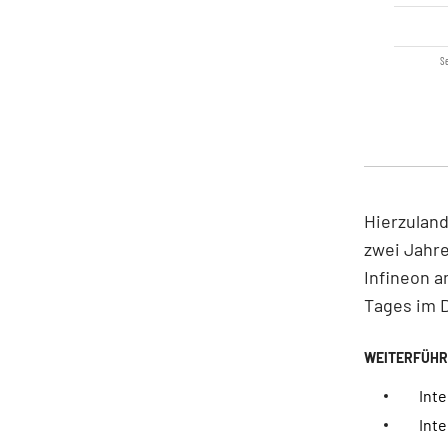
Se
Hierzuland
zwei Jahr
Infineon a
Tages im 
Int
Inte