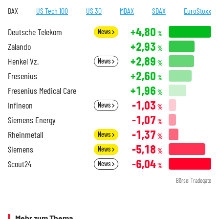
DAX
US Tech 100
US 30
MDAX
SDAX
EuroStoxx
+4,80
Deutsche Telekom
News
%
+2,93
Zalando
%
+2,89
Henkel Vz.
News
%
+2,60
Fresenius
%
+1,96
Fresenius Medical Care
%
-1,03
Infineon
News
%
-1,07
Siemens Energy
%
-1,37
Rheinmetall
News
%
-5,18
Siemens
News
%
-6,04
Scout24
News
%
Börse: Tradegate
Mehr zum Thema