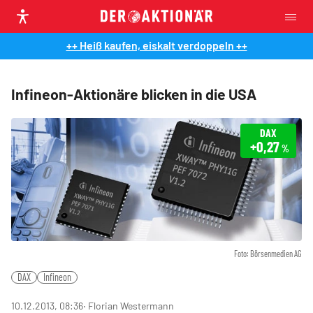
++ Heiß kaufen, eiskalt verdoppeln ++
Infineon-Aktionäre blicken in die USA
DAX
+0,27
%
Foto: Börsenmedien AG
DAX
Infineon
10.12.2013, 08:36
‧ Florian Westermann