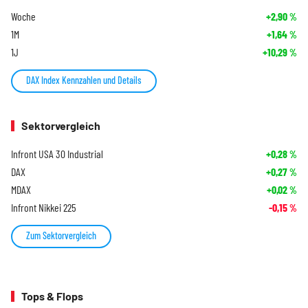
Woche
+2,90
%
1M
+1,64
%
1J
+10,29
%
DAX Index Kennzahlen und Details
Sektorvergleich
Infront USA 30 Industrial
+0,28
%
DAX
+0,27
%
MDAX
+0,02
%
Infront Nikkei 225
-0,15
%
Zum Sektorvergleich
Tops & Flops