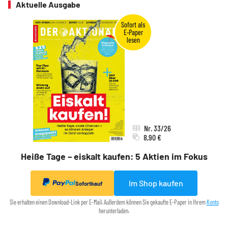
Aktuelle Ausgabe
Nr. 33/26
8,90 €
Heiße Tage – eiskalt kaufen: 5 Aktien im Fokus
Im Shop kaufen
Sofortkauf
Sie erhalten einen Download-Link per E-Mail. Außerdem können Sie gekaufte E-Paper in Ihrem
Konto
herunterladen.