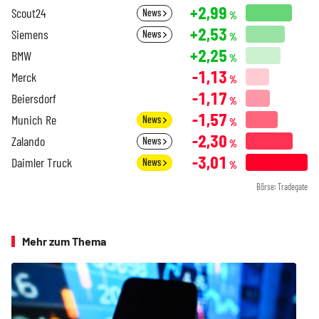
+2,99
Scout24
News
%
+2,53
Siemens
News
%
+2,25
BMW
%
-1,13
Merck
%
-1,17
Beiersdorf
%
-1,57
Munich Re
News
%
-2,30
Zalando
News
%
-3,01
Daimler Truck
News
%
Börse: Tradegate
Mehr zum Thema