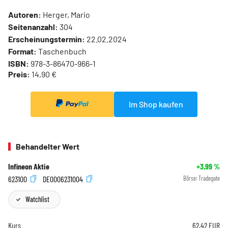
Autoren:
Herger, Mario
Seitenanzahl:
304
Erscheinungstermin:
22.02.2024
Format:
Taschenbuch
ISBN:
978-3-86470-966-1
Preis:
14,90 €
Im Shop kaufen
Behandelter Wert
Infineon Aktie
+3,99
%
623100
DE0006231004
Börse:
Tradegate
Watchlist
Kurs
62,42
EUR