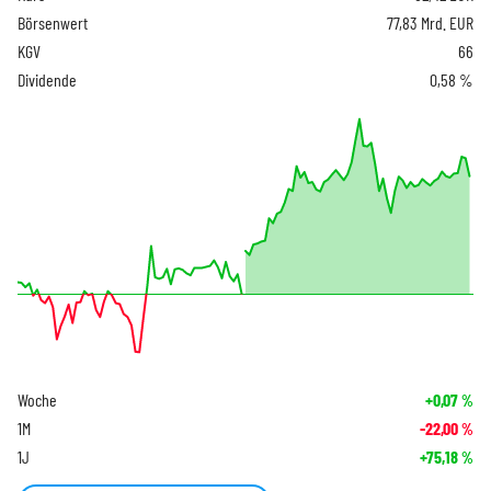
Börsenwert
77,83 Mrd. EUR
KGV
66
Dividende
0,58 %
Woche
+0,07
%
1M
-22,00
%
1J
+75,18
%