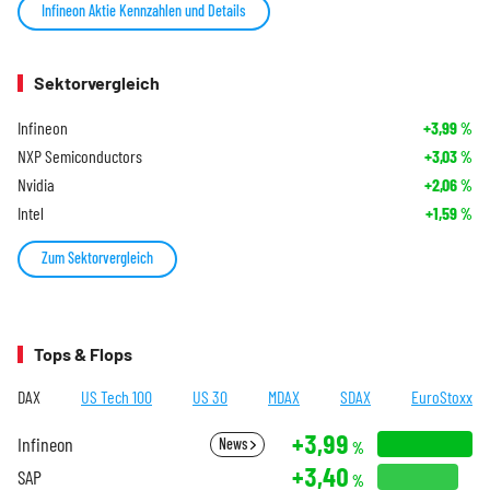
Infineon Aktie Kennzahlen und Details
Sektorvergleich
Infineon
+3,99
%
NXP Semiconductors
+3,03
%
Nvidia
+2,06
%
Intel
+1,59
%
Zum Sektorvergleich
Tops & Flops
DAX
US Tech 100
US 30
MDAX
SDAX
EuroStoxx
+3,99
Infineon
News
%
+3,40
SAP
%