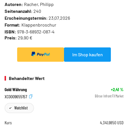
Autoren:
Racher, Philipp
Seitenanzahl:
240
Erscheinungstermin:
23.07.2026
Format:
Klappenbroschur
ISBN:
978-3-68932-087-4
Preis:
29,90 €
Im Shop kaufen
Behandelter Wert
Gold Währung
+2,41
%
XC0009655157
Börse:
Infront FX Market
Watchlist
Kurs
4.341,9850
USD