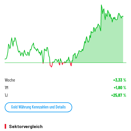
Woche
+3,33
%
1M
+1,80
%
1J
+25,87
%
Gold Währung Kennzahlen und Details
Sektorvergleich