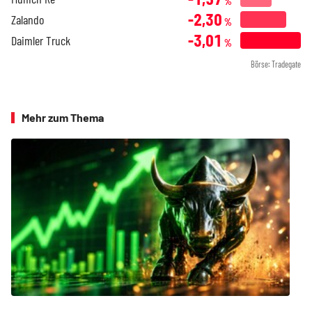
%
-2,30
Zalando
%
-3,01
Daimler Truck
%
Börse: Tradegate
Mehr zum Thema