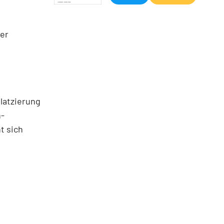
ler
latzierung
h-
t sich