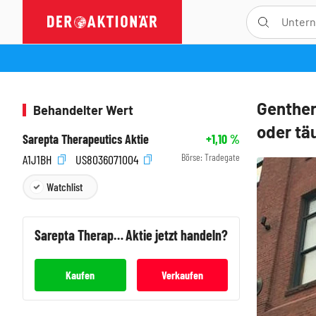
Genther
Behandelter Wert
oder tä
Sarepta Therapeutics Aktie
+1,10
%
Börse:
Tradegate
A1J1BH
US8036071004
Watchlist
Sarepta Therapeutics
Aktie jetzt handeln?
Kaufen
Verkaufen