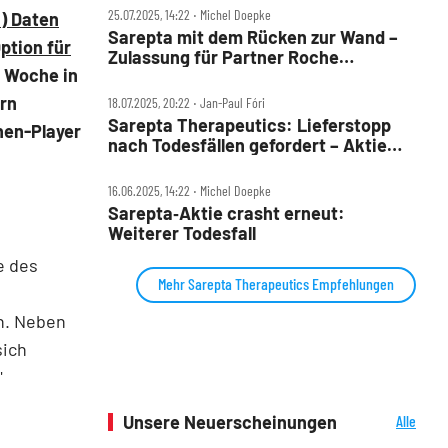
25.07.2025, 14:22 ‧ Michel Doepke
n) Daten
Sarepta mit dem Rücken zur Wand –
ption für
Zulassung für Partner Roche
 Woche in
verweigert
ern
18.07.2025, 20:22 ‧ Jan-Paul Fóri
Sarepta Therapeutics: Lieferstopp
hen-Player
nach Todesfällen gefordert – Aktie
bricht ein
16.06.2025, 14:22 ‧ Michel Doepke
Sarepta‑Aktie crasht erneut:
Weiterer Todesfall
e des
Mehr Sarepta Therapeutics Empfehlungen
n. Neben
sich
"
Unsere Neuerscheinungen
Alle
Neuerscheinungen