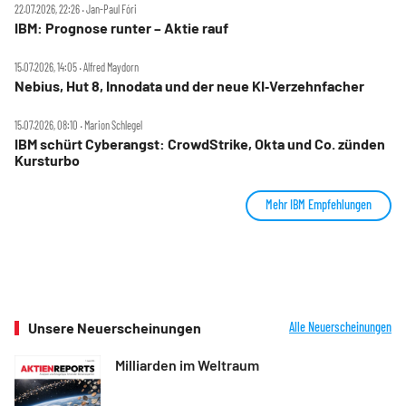
22.07.2026, 22:26 ‧ Jan-Paul Fóri
IBM: Prognose runter – Aktie rauf
15.07.2026, 14:05 ‧ Alfred Maydorn
Nebius, Hut 8, Innodata und der neue KI‑Verzehnfacher
15.07.2026, 08:10 ‧ Marion Schlegel
IBM schürt Cyberangst: CrowdStrike, Okta und Co. zünden
Kursturbo
Mehr IBM Empfehlungen
Unsere Neuerscheinungen
Alle Neuerscheinungen
Milliarden im Weltraum