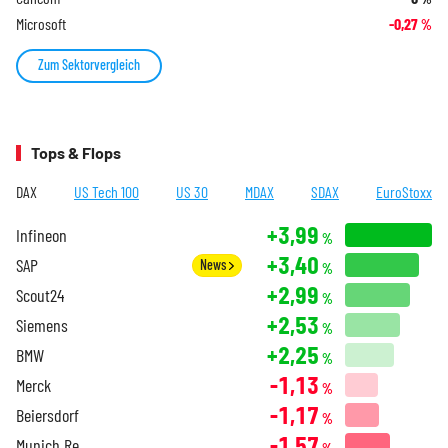
Microsoft
-0,27
%
Zum Sektorvergleich
Tops & Flops
DAX
US Tech 100
US 30
MDAX
SDAX
EuroStoxx
+3,99
Infineon
%
+3,40
SAP
News
%
+2,99
Scout24
%
+2,53
Siemens
%
+2,25
BMW
%
-1,13
Merck
%
-1,17
Beiersdorf
%
-1,57
Munich Re