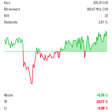
Kurs
205,10
EUR
Börsenwert
190,87 Mrd. EUR
KGV
20
Dividende
2,87 %
Woche
+5,35
%
1M
-23,77
%
1J
-2,29
%