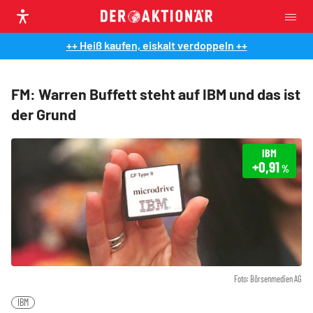
++ Heiß kaufen, eiskalt verdoppeln ++
FM: Warren Buffett steht auf IBM und das ist
der Grund
IBM
+0,91
%
Foto: Börsenmedien AG
IBM