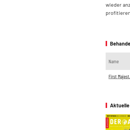
wieder anz
profitiere
Behande
Name
First Majest.
Aktuell