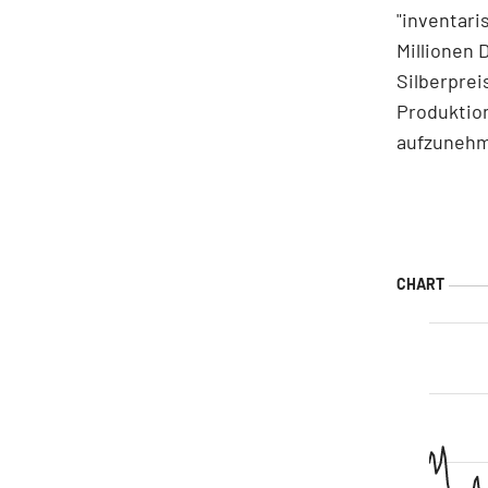
"inventari
Millionen 
Silberprei
Produktio
aufzuneh