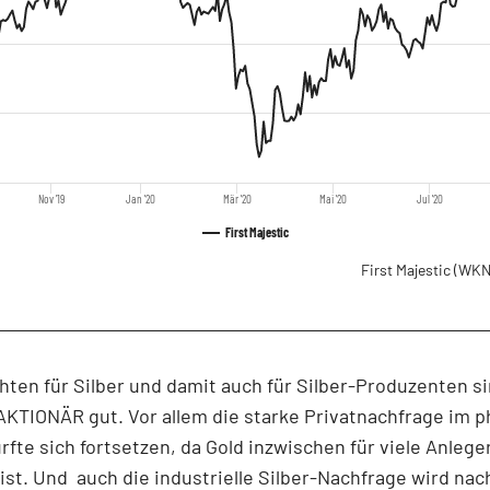
Nov '19
Jan '20
Mär '20
Mai '20
Jul '20
First Majestic
First Majestic
(WKN
hten für Silber und damit auch für Silber-Produzenten s
AKTIONÄR gut. Vor allem die starke Privatnachfrage im 
rfte sich fortsetzen, da Gold inzwischen für viele Anlege
st. Und auch die industrielle Silber-Nachfrage wird na