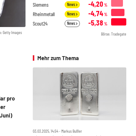
-4,20
Siemens
News
%
-4,74
Rheinmetall
News
%
-5,38
Scout24
News
%
o: Getty Images
Börse: Tradegate
Mehr zum Thema
ar pro
ser
 Juni)
03.03.2025, 14:54 ‧ Markus Bußler