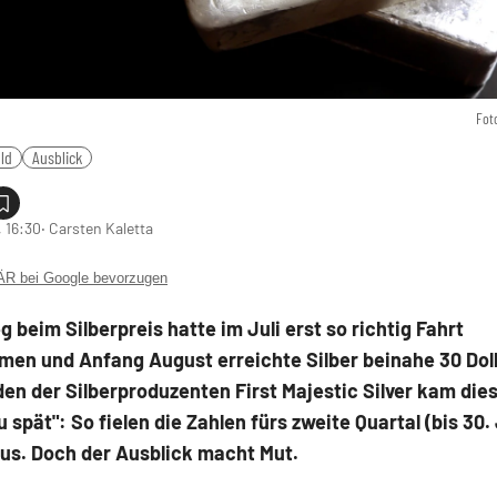
Fot
ld
Ausblick
 16:30
‧ Carsten Kaletta
 bei Google bevorzugen
g beim Silberpreis hatte im Juli erst so richtig Fahrt
en und Anfang August erreichte Silber beinahe 30 Doll
den der Silberproduzenten First Majestic Silver kam die
u spät": So fielen die Zahlen fürs zweite Quartal (bis 30.
aus. Doch der Ausblick macht Mut.