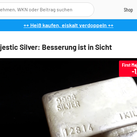
++ Heiß kaufen, eiskalt verdoppeln ++
jestic Silver: Besserung ist in Sicht
-1