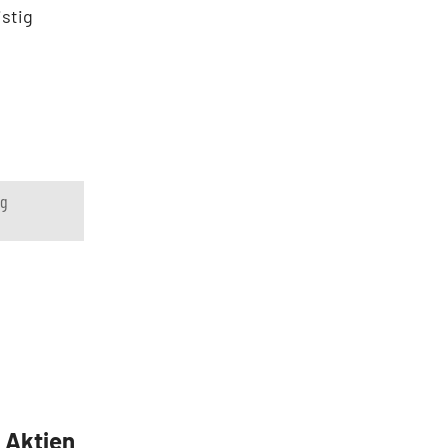
istig
g
5 Aktien