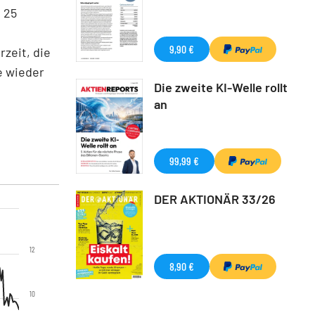
 25
9,90 €
zeit, die
e wieder
Die zweite KI-Welle rollt
an
99,99 €
DER AKTIONÄR 33/26
12
8,90 €
10