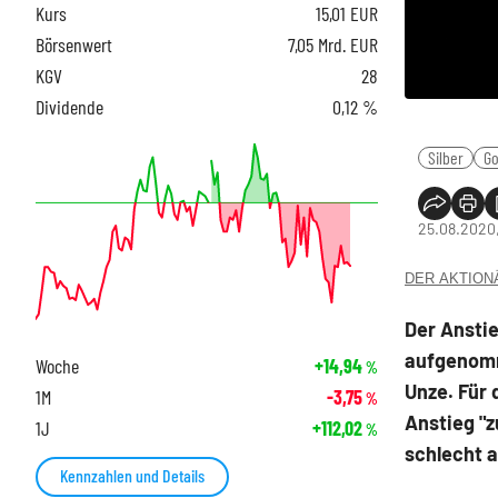
Kurs
15,01
EUR
Börsenwert
7,05 Mrd. EUR
KGV
28
Dividende
0,12 %
Silber
Go
25.08.2020,
DER AKTIONÄR
Der Anstie
aufgenomm
Woche
+14,94
%
Unze. Für 
1M
-3,75
%
Anstieg "z
1J
+112,02
%
schlecht 
Kennzahlen und Details