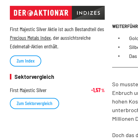
First Majestic Silver Aktie ist auch Bestandteil des
Precious Metals Index
, der aussichtsreiche
Gold
Edelmetall-Aktien enthält.
Silb
Das
Zum Index
Sektorvergleich
So musste
First Majestic Silver
-1,57
%
Enbruch um
hohen Kos
Zum Sektorvergleich
unterbroch
Millionen D
Doch das d