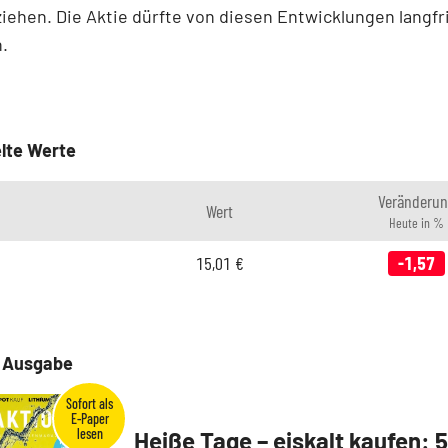
iehen. Die Aktie dürfte von diesen Entwicklungen langfr
n.
lte Werte
Veränderun
Wert
Heute in %
15,01
€
-1,57
e Ausgabe
Heiße Tage – eiskalt kaufen: 