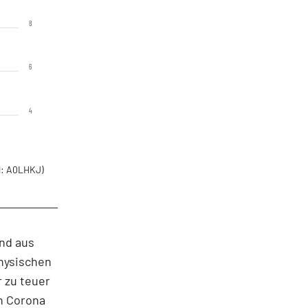
8
6
4
: A0LHKJ)
ind aus
physischen
r zu teuer
ch Corona