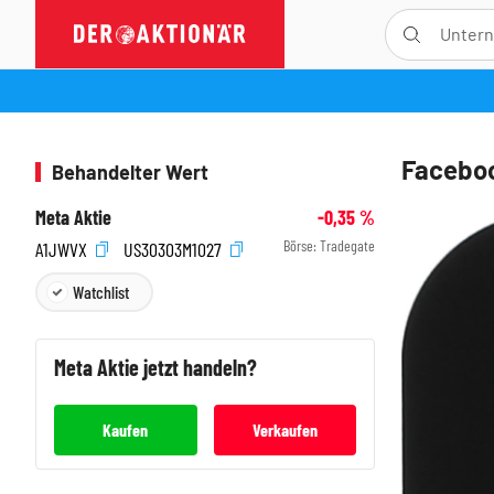
Faceboo
Behandelter Wert
Meta Aktie
-0,35
%
Börse:
Tradegate
A1JWVX
US30303M1027
Watchlist
Meta
Aktie jetzt handeln?
Kaufen
Verkaufen