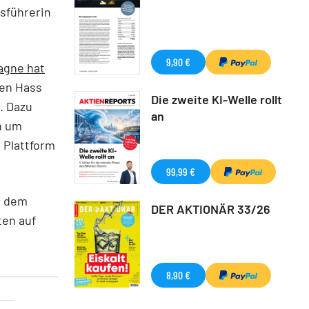
sführerin
9,90 €
agne hat
gen Hass
Die zweite KI-Welle rollt
. Dazu
an
h um
 Plattform
99,99 €
n dem
DER AKTIONÄR 33/26
ten auf
8,90 €