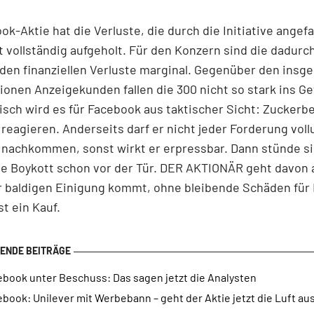
ok-Aktie hat die Verluste, die durch die Initiative angefa
t vollständig aufgeholt. Für den Konzern sind die dadurc
en finanziellen Verluste marginal. Gegenüber den insg
lionen Anzeigekunden fallen die 300 nicht so stark ins G
sch wird es für Facebook aus taktischer Sicht: Zuckerb
 reagieren. Anderseits darf er nicht jeder Forderung vol
 nachkommen, sonst wirkt er erpressbar. Dann stünde si
e Boykott schon vor der Tür. DER AKTIONÄR geht davon 
r baldigen Einigung kommt, ohne bleibende Schäden für
st ein Kauf.
ebook unter Beschuss: Das sagen jetzt die Analysten
book: Unilever mit Werbebann – geht der Aktie jetzt die Luft au