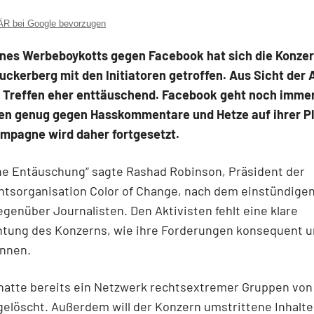
 bei Google bevorzugen
ines Werbeboykotts gegen Facebook hat sich die Konzer
ckerberg mit den Initiatoren getroffen. Aus Sicht der 
as Treffen eher enttäuschend. Facebook geht noch immer
en genug gegen Hasskommentare und Hetze auf ihrer P
ampagne wird daher fortgesetzt.
ne Entäuschung“ sagte Rashad Robinson, Präsident der
tsorganisation Color of Change, nach dem einstündigen
genüber Journalisten. Den Aktivisten fehlt eine klare
htung des Konzerns, wie ihre Forderungen konsequent 
nnen.
hatte bereits ein Netzwerk rechtsextremer Gruppen von
gelöscht. Außerdem will der Konzern umstrittene Inhalte