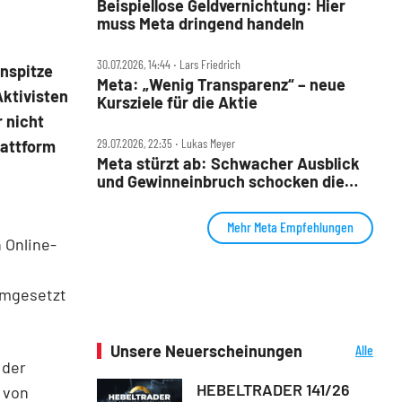
Beispiellose Geldvernichtung: Hier
muss Meta dringend handeln
30.07.2026, 14:44 ‧ Lars Friedrich
nspitze
Meta: „Wenig Transparenz“ – neue
Aktivisten
Kursziele für die Aktie
 nicht
29.07.2026, 22:35 ‧ Lukas Meyer
lattform
Meta stürzt ab: Schwacher Ausblick
und Gewinneinbruch schocken die
Wall Street
Mehr Meta Empfehlungen
 Online-
umgesetzt
Unsere Neuerscheinungen
Alle
Neuerscheinungen
 der
HEBELTRADER 141/26
 von