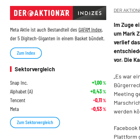
DER AKTIONÄR
Im Zuge e
Meta Aktie ist auch Bestandteil des
GAFAM Index
,
um Mark Zu
der 5 Digitech-Giganten in einem Basket bündelt.
verlief d
entschied
Zum Index
vor. Die K
Sektorvergleich
„Es war ei
Snap Inc.
+1,00
%
Bürgerrech
Alphabet (A)
+0,43
%
Meeting ge
Tencent
-0,11
%
Marschric
Meta
-0,53
%
werden kö
Zum Sektorvergleich
Facebook 
Plattform 