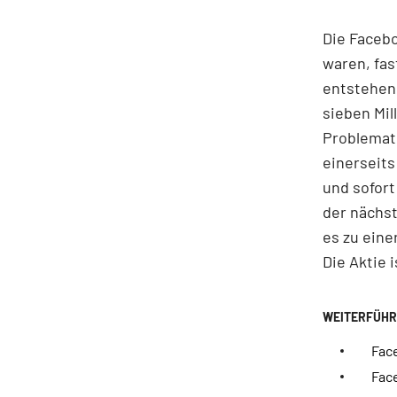
Die Facebo
waren, fas
entstehend
sieben Mil
Problemati
einerseits
und sofort
der nächst
es zu eine
Die Aktie i
Fac
Face