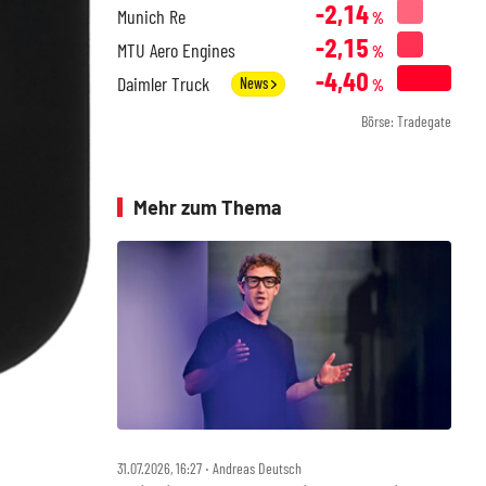
-2,14
Munich Re
%
-2,15
MTU Aero Engines
%
-4,40
Daimler Truck
News
%
Börse: Tradegate
Mehr zum Thema
31.07.2026, 16:27 ‧ Andreas Deutsch