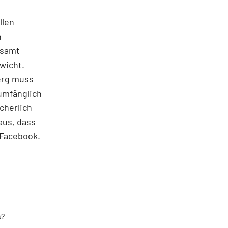
llen
h
esamt
ewicht.
erg muss
lumfänglich
cherlich
aus, dass
 Facebook.
s?