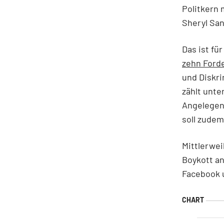
Politkern
Sheryl San
Das ist fü
zehn Ford
und Diskri
zählt unte
Angelegen
soll zudem
Mittlerwe
Boykott an
Facebook 