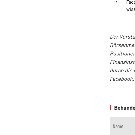
Fac
wis
Der Vorst
Börsenmedi
Positionen
Finanzins
durch die 
Facebook.
Behande
Name