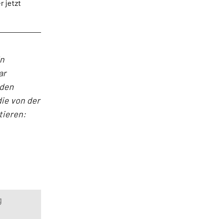
 jetzt
in
ar
nden
ie von der
tieren:
g