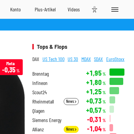
Tops & Flops
DAX
US Tech 100
US 30
MDAX
SDAX
EuroStoxx
Meta
-0,35
%
+1,95
Brenntag
%
+1,80
Infineon
%
+1,25
Scout24
%
+0,73
Rheinmetall
News
%
+0,57
Qiagen
%
-0,31
Siemens Energy
%
-1,04
Allianz
News
%