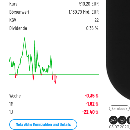
Kurs
510,20
EUR
Börsenwert
1.130,79 Mrd. EUR
KGV
22
Dividende
0,36 %
Woche
-0,35
%
1M
-1,62
%
Facebook
1J
-22,40
%
Meta Aktie Kennzahlen und Details
08.07.2020,