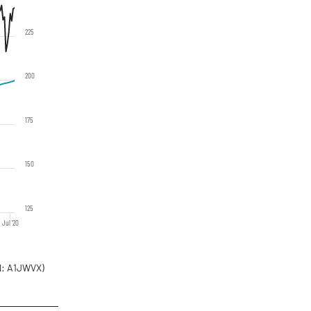
225
200
175
150
125
Jul '20
: A1JWVX)