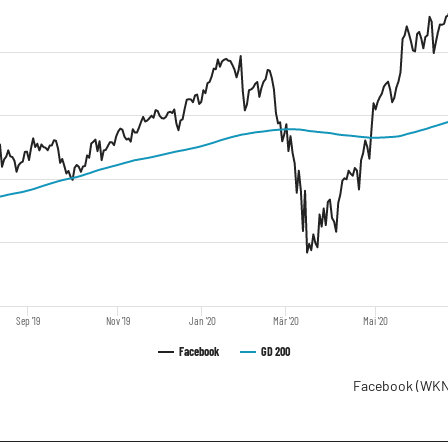
Sep '19
Nov '19
Jan '20
Mär '20
Mai '20
Facebook
GD 200
Facebook
(WKN