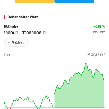
Behandelter Wert
DAX Index
+0,69
%
846900
DE0008469008
Börse:
Xetra
Watchlist
Kurs
26.319,45
XXP