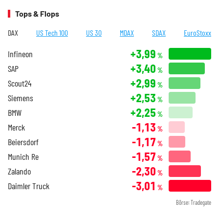
Tops & Flops
DAX
US Tech 100
US 30
MDAX
SDAX
EuroStoxx
+3,99
Infineon
%
+3,40
SAP
%
+2,99
Scout24
%
+2,53
Siemens
%
+2,25
BMW
%
-1,13
Merck
%
-1,17
Beiersdorf
%
-1,57
Munich Re
%
-2,30
Zalando
%
-3,01
Daimler Truck
%
Börse: Tradegate