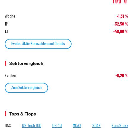
Woche
-1,31
%
1M
-32,58
%
1J
-48,99
%
Evotec Aktie Kennzahlen und Details
Sektorvergleich
Evotec
-0,29
%
Zum Sektorvergleich
Tops & Flops
DAX
US Tech 100
US 30
MDAX
SDAX
EuroStoxx