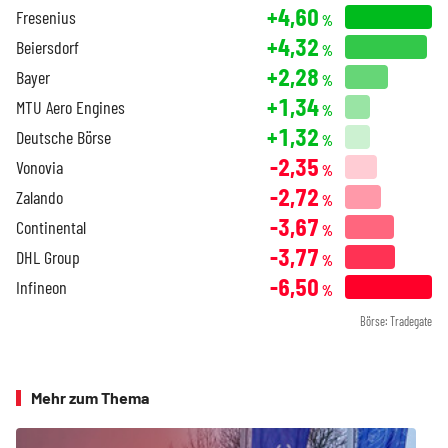
+4,60
Fresenius
%
+4,32
Beiersdorf
%
+2,28
Bayer
%
+1,34
MTU Aero Engines
%
+1,32
Deutsche Börse
%
-2,35
Vonovia
%
-2,72
Zalando
%
-3,67
Continental
%
-3,77
DHL Group
%
-6,50
Infineon
%
Börse: Tradegate
Mehr zum Thema