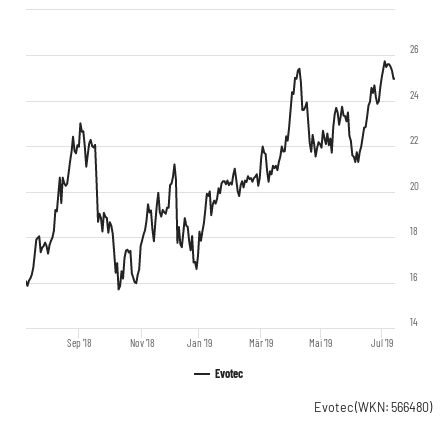
26
24
22
20
18
16
14
Sep '18
Nov '18
Jan '19
Mär '19
Mai '19
Jul '19
Evotec
Evotec
(WKN: 566480)