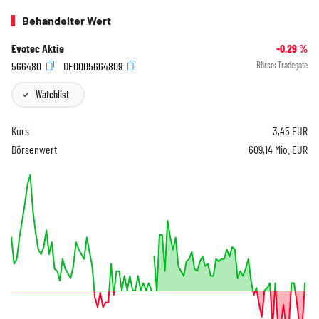
Behandelter Wert
Evotec Aktie
-0,29
%
566480
DE0005664809
Börse:
Tradegate
Watchlist
Kurs
3,45
EUR
Börsenwert
609,14 Mio. EUR