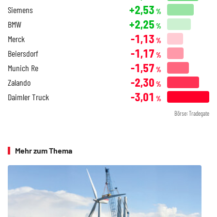
+2,53
Siemens
%
+2,25
BMW
%
-1,13
Merck
%
-1,17
Beiersdorf
%
-1,57
Munich Re
%
-2,30
Zalando
%
-3,01
Daimler Truck
%
Börse: Tradegate
Mehr zum Thema