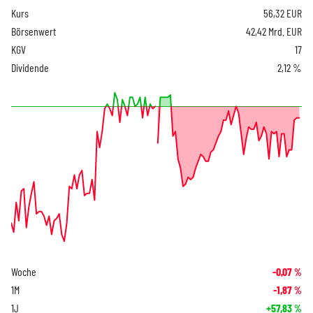
Kurs
56,32
EUR
Börsenwert
42,42 Mrd. EUR
KGV
17
Dividende
2,12 %
Woche
-0,07
%
1M
-1,87
%
1J
+57,83
%