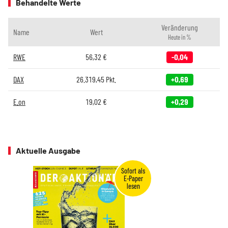
Behandelte Werte
Veränderung
Name
Wert
Heute in %
RWE
56,32
€
-0,04
DAX
26.319,45
Pkt.
+0,69
E.on
19,02
€
+0,29
Aktuelle Ausgabe