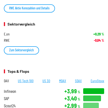
RWE Aktie Kennzahlen und Details
Sektorvergleich
E.on
+0,29
%
RWE
-0,04
%
Zum Sektorvergleich
Tops & Flops
DAX
US Tech 100
US 30
MDAX
SDAX
EuroStoxx
+3,99
Infineon
%
+3,40
SAP
%
+2,99
Scout24
%