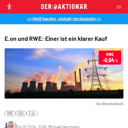
++ Heiß kaufen, eiskalt verdoppeln ++
E.on und RWE: Einer ist ein klarer Kauf
RWE
-0,04
%
Foto: Börsenmedien AG
RWE
DAX
E.on
24.01.2014, 11:55
‧
Michael Herrmann