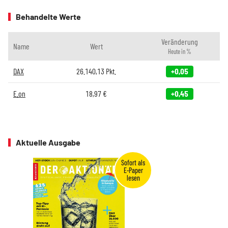
Behandelte Werte
Veränderung
Name
Wert
Heute in %
DAX
26.140,13
Pkt.
+0,05
E.on
18,97
€
+0,45
Aktuelle Ausgabe