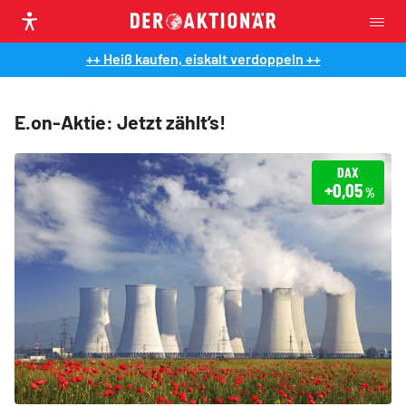
++ Heiß kaufen, eiskalt verdoppeln ++
E.on-Aktie: Jetzt zählt’s!
DAX
+0,05
%