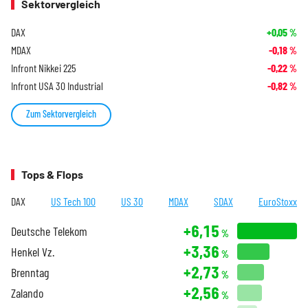
Sektorvergleich
DAX
+0,05
%
MDAX
-0,18
%
Infront Nikkei 225
-0,22
%
Infront USA 30 Industrial
-0,82
%
Zum Sektorvergleich
Tops & Flops
DAX
US Tech 100
US 30
MDAX
SDAX
EuroStoxx
+6,15
Deutsche Telekom
%
+3,36
Henkel Vz.
%
+2,73
Brenntag
%
+2,56
Zalando
%