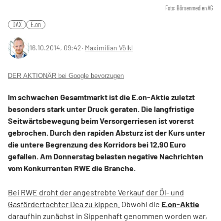
Foto: Börsenmedien AG
DAX
E.on
16.10.2014, 09:42
‧
Maximilian Völkl
DER AKTIONÄR bei Google bevorzugen
Im schwachen Gesamtmarkt ist die E.on-Aktie zuletzt
besonders stark unter Druck geraten. Die langfristige
Seitwärtsbewegung beim Versorgerriesen ist vorerst
gebrochen. Durch den rapiden Absturz ist der Kurs unter
die untere Begrenzung des Korridors bei 12,90 Euro
gefallen. Am Donnerstag belasten negative Nachrichten
vom Konkurrenten RWE die Branche.
Bei RWE droht der angestrebte Verkauf der Öl- und
Gasfördertochter Dea zu kippen.
Obwohl die
E.on-Aktie
daraufhin zunächst in Sippenhaft genommen worden war,