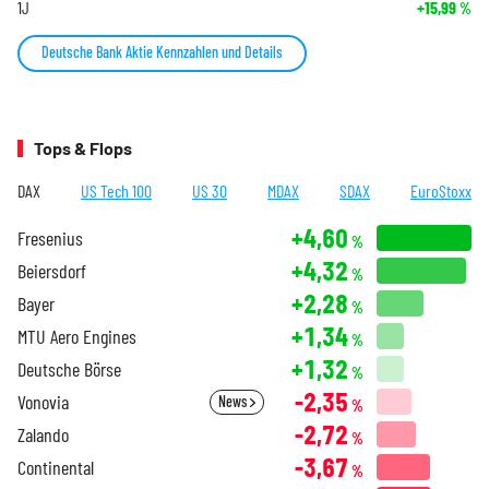
1J
+15,99
%
Deutsche Bank Aktie Kennzahlen und Details
Tops & Flops
DAX
US Tech 100
US 30
MDAX
SDAX
EuroStoxx
+4,60
Fresenius
%
+4,32
Beiersdorf
%
+2,28
Bayer
%
+1,34
MTU Aero Engines
%
+1,32
Deutsche Börse
%
-2,35
Vonovia
News
%
-2,72
Zalando
%
-3,67
Continental
%