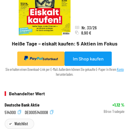
Nr. 33/26
8,90 €
Heiße Tage – eiskalt kaufen: 5 Aktien im Fokus
Im Shop kaufen
Sofortkauf
Sie erhalten einen Download-Link per E-Mail. Außerdem können Sie gekaufte E-Paper in Ihrem
Konto
herunterladen.
Behandelter Wert
Deutsche Bank Aktie
+1,12
%
514000
DE0005140008
Börse:
Tradegate
Watchlist