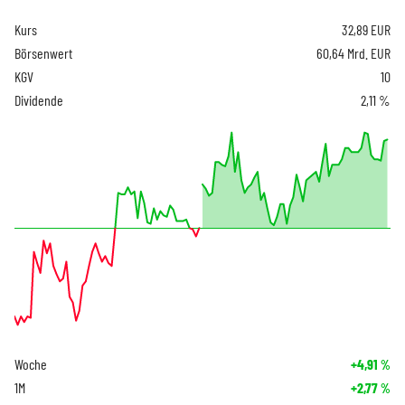
Kurs
32,89
EUR
Börsenwert
60,64 Mrd. EUR
KGV
10
Dividende
2,11 %
Woche
+4,91
%
1M
+2,77
%