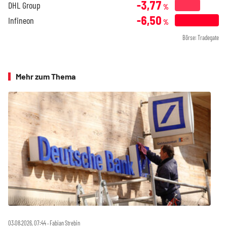
-3,77
DHL Group
%
-6,50
Infineon
%
Börse: Tradegate
Mehr zum Thema
03.08.2026, 07:44 ‧ Fabian Strebin