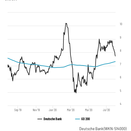
10
9
8
7
6
5
4
Sep '19
Nov '19
Jan '20
Mär '20
Mai '20
Jul '20
Deutsche Bank
GD 200
Deutsche Bank
(WKN: 514000)