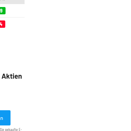
09
04
5 Aktien
en
Sie gekaufte E-