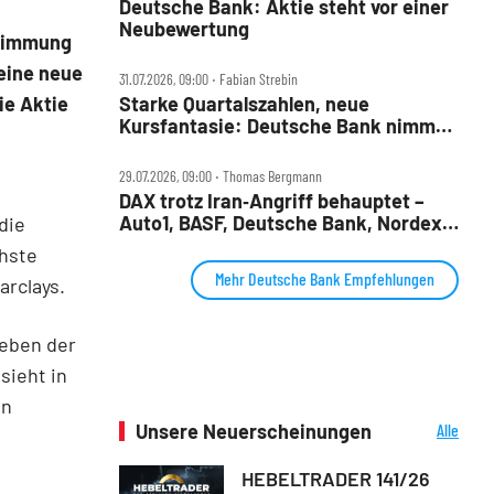
Deutsche Bank: Aktie steht vor einer
Neubewertung
Stimmung
eine neue
31.07.2026, 09:00 ‧ Fabian Strebin
Starke Quartalszahlen, neue
ie Aktie
Kursfantasie: Deutsche Bank nimmt
2028‑Ziele ins Visier
29.07.2026, 09:00 ‧ Thomas Bergmann
DAX trotz Iran‑Angriff behauptet –
Auto1, BASF, Deutsche Bank, Nordex,
die
Porsche AG und Redcare im Check
hste
Mehr Deutsche Bank Empfehlungen
arclays.
neben der
sieht in
en
Unsere Neuerscheinungen
Alle
Neuerscheinungen
HEBELTRADER 141/26