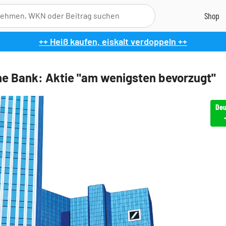
++ Heiß kaufen, eiskalt verdoppeln ++
e Bank: Aktie "am wenigsten bevorzugt"
Deu