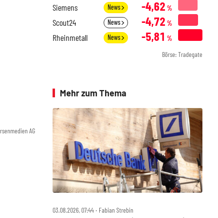
-4,62
Siemens
News
%
-4,72
Scout24
News
%
-5,81
Rheinmetall
News
%
Börse: Tradegate
Mehr zum Thema
örsenmedien AG
03.08.2026, 07:44 ‧ Fabian Strebin