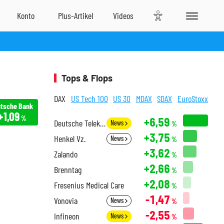
Tops & Flops
DAX
US Tech 100
US 30
MDAX
SDAX
EuroStoxx
tsche Bank
+1,09
%
+6,59
Deutsche Telekom
News
%
+3,75
Henkel Vz.
News
%
+3,62
Zalando
%
+2,66
Brenntag
%
+2,08
Fresenius Medical Care
%
-1,47
Vonovia
News
%
-2,55
Infineon
News
%