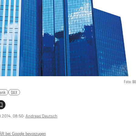
Foto: B
ank
DAX
9.2014, 08:50
‧
Andreas Deutsch
 bei Google bevorzugen