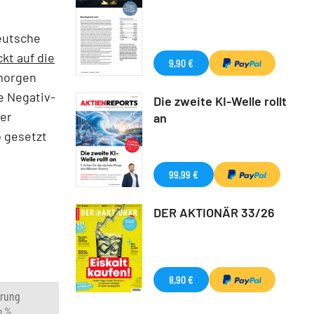
eutsche
kt auf die
9,90 €
hmorgen
le Negativ-
Die zweite KI-Welle rollt
ner
an
o gesetzt
99,99 €
DER AKTIONÄR 33/26
8,90 €
rung
in %