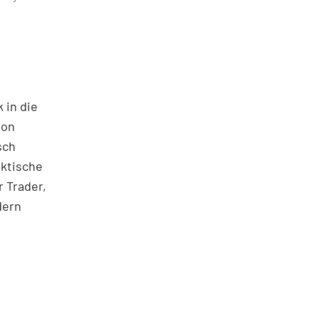
 in die
ton
sch
aktische
 Trader,
dern