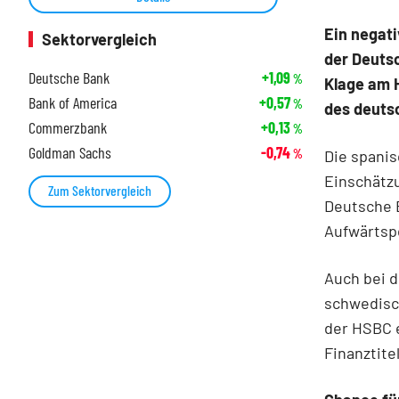
Ein negat
Sektorvergleich
der Deuts
Deutsche Bank
+1,09
%
Klage am H
Bank of America
+0,57
%
des deuts
Commerzbank
+0,13
%
Goldman Sachs
-0,74
Die spanis
%
Einschätzu
Zum Sektorvergleich
Deutsche 
Aufwärtspo
Auch bei 
schwedisch
der HSBC 
Finanztite