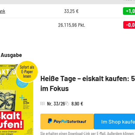
ank
33,25
€
+1,
26.115,96
Pkt.
-0,
e Ausgabe
Heiße Tage – eiskalt kaufen: 
im Fokus
Nr. 33/26
8,90 €
Im Shop kauf
Sofortkauf
Sie erhalten einen Download-Link per E-Mail. Außerdem können 