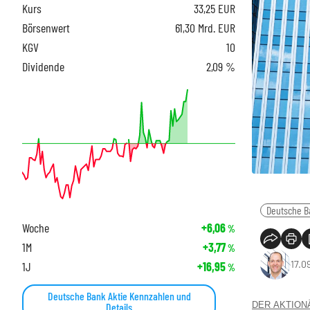
Kurs
33,25
EUR
Börsenwert
61,30 Mrd. EUR
KGV
10
Dividende
2,09 %
Deutsche B
Woche
+6,06
%
1M
+3,77
%
17.0
1J
+16,95
%
Deutsche Bank Aktie Kennzahlen und
DER AKTIONÄR
Details