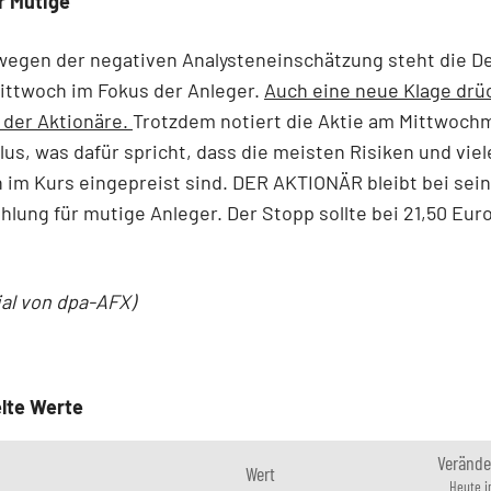
r Mutige
 wegen der negativen Analysteneinschätzung steht die D
ittwoch im Fokus der Anleger.
Auch eine neue Klage drüc
der Aktionäre.
Trotzdem notiert die Aktie am Mittwoc
Plus, was dafür spricht, dass die meisten Risiken und vie
im Kurs eingepreist sind. DER AKTIONÄR bleibt bei sei
lung für mutige Anleger. Der Stopp sollte bei 21,50 Eur
ial von dpa-AFX)
lte Werte
Verände
Wert
Heute 