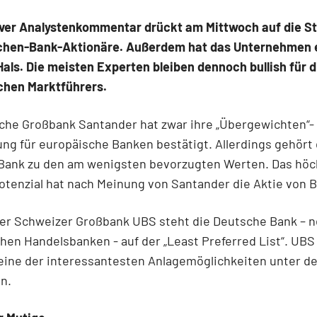
iver Analystenkommentar drückt am Mittwoch auf die 
chen-Bank-Aktionäre. Außerdem hat das Unternehmen 
als. Die meisten Experten bleiben dennoch bullish für d
chen Marktführers.
che Großbank Santander hat zwar ihre „Übergewichten“-
ng für europäische Banken bestätigt. Allerdings gehört 
Bank zu den am wenigsten bevorzugten Werten. Das höc
tenzial hat nach Meinung von Santander die Aktie von B
der Schweizer Großbank UBS steht die Deutsche Bank – 
en Handelsbanken - auf der „Least Preferred List“. UBS 
eine der interessantesten Anlagemöglichkeiten unter d
ln.