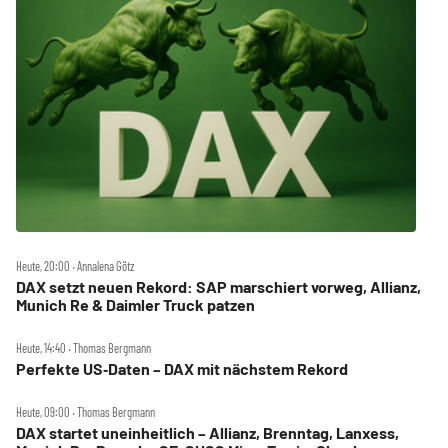
Heute, 20:00 ‧ Annalena Götz
DAX setzt neuen Rekord: SAP marschiert vorweg, Allianz,
Munich Re & Daimler Truck patzen
Heute, 14:40 ‧ Thomas Bergmann
Perfekte US‑Daten – DAX mit nächstem Rekord
Heute, 09:00 ‧ Thomas Bergmann
DAX startet uneinheitlich – Allianz, Brenntag, Lanxess,