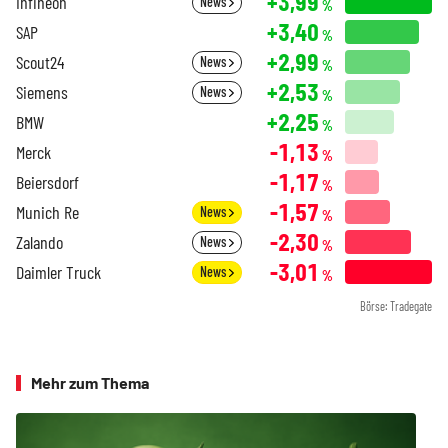
+3,99
Infineon
News
%
+3,40
SAP
%
+2,99
Scout24
News
%
+2,53
Siemens
News
%
+2,25
BMW
%
-1,13
Merck
%
-1,17
Beiersdorf
%
-1,57
Munich Re
News
%
-2,30
Zalando
News
%
-3,01
Daimler Truck
News
%
Börse: Tradegate
Mehr zum Thema