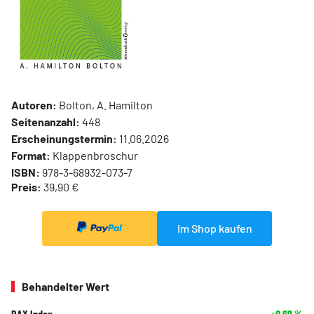
Autoren:
Bolton, A. Hamilton
Seitenanzahl:
448
Erscheinungstermin:
11.06.2026
Format:
Klappenbroschur
ISBN:
978-3-68932-073-7
Preis:
39,90 €
Im Shop kaufen
Behandelter Wert
DAX Index
+0,69
%