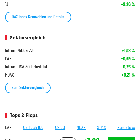
1J
+9,26
%
DAX Index Kennzahlen und Details
Sektorvergleich
Infront Nikkei 225
+1,08
%
DAX
+0,69
%
Infront USA 30 Industrial
+0,25
%
MDAX
+0,21
%
Zum Sektorvergleich
Tops & Flops
DAX
US Tech 100
US 30
MDAX
SDAX
EuroStoxx