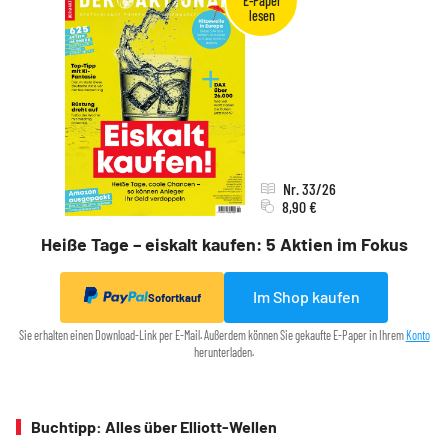
Nr. 33/26
8,90 €
Heiße Tage – eiskalt kaufen: 5 Aktien im Fokus
Im Shop kaufen
Sofortkauf
Sie erhalten einen Download-Link per E-Mail. Außerdem können Sie gekaufte E-Paper in Ihrem
Konto
herunterladen.
Buchtipp: Alles über Elliott-Wellen