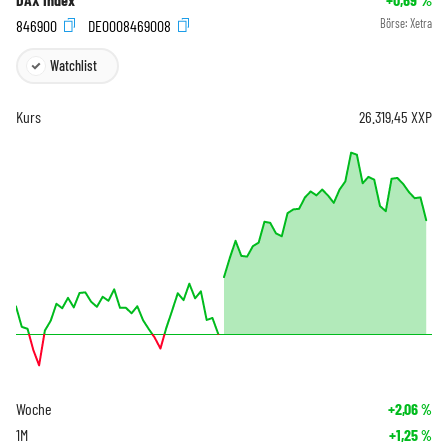
846900
DE0008469008
Börse:
Xetra
Watchlist
Kurs
26.319,45
XXP
Woche
+2,06
%
1M
+1,25
%