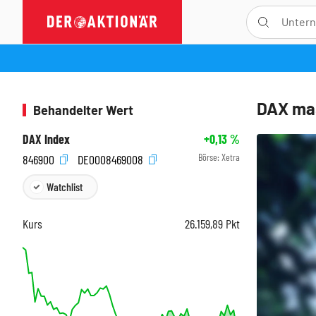
DAX mas
Behandelter Wert
DAX Index
+0,13
%
Börse:
Xetra
846900
DE0008469008
Watchlist
Kurs
26.159,89
Pkt