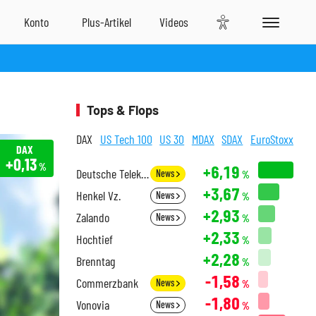
Tops & Flops
DAX
US Tech 100
US 30
MDAX
SDAX
EuroStoxx
DAX
+0,13
%
+6,19
Deutsche Telekom
News
%
+3,67
Henkel Vz.
News
%
+2,93
Zalando
News
%
+2,33
Hochtief
%
+2,28
Brenntag
%
-1,58
Commerzbank
News
%
-1,80
Vonovia
News
%