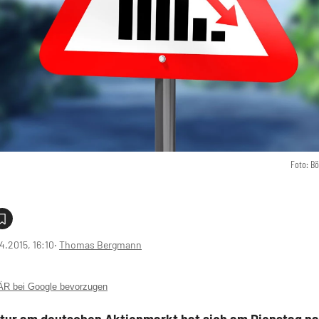
Foto: B
4.2015, 16:10
‧
Thomas Bergmann
 bei Google bevorzugen
ktur am deutschen Aktienmarkt hat sich am Dienstag n