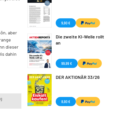
9,90 €
hön, aber
Die zweite KI-Welle rollt
srange
an
enn dieser
Bis dahin
99,99 €
DER AKTIONÄR 33/26
ng
8,90 €