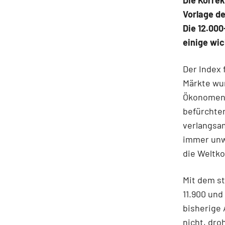
Vorlage d
Die 12.00
einige wi
Der Index 
Märkte wur
Ökonomen 
befürchten
verlangsa
immer unwa
die Weltko
Mit dem st
11.900 und
bisherige 
nicht, dro