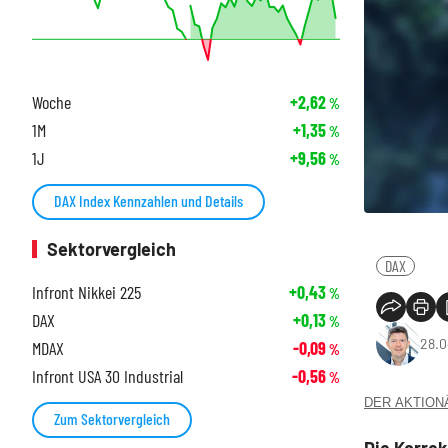
Woche
+2,62
%
1M
+1,35
%
1J
+9,56
%
DAX Index Kennzahlen und Details
Sektorvergleich
DAX
Infront Nikkei 225
+0,43
%
DAX
+0,13
%
28.0
MDAX
-0,09
%
Infront USA 30 Industrial
-0,56
%
DER AKTIONÄR
Zum Sektorvergleich
Die Korre