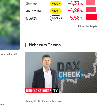
-4,37
Siemens
News
%
-4,88
Rheinmetall
News
%
-5,58
Scout24
News
%
Börse: Tradegate
Mehr zum Thema
örsenmedien AG
Heute, 09:00 ‧ Thomas Bergmann
ach