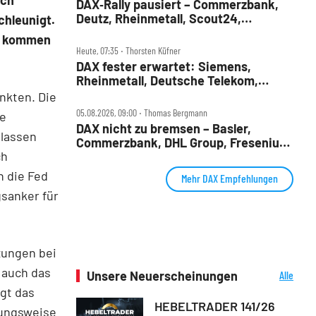
DAX‑Rally pausiert – Commerzbank,
Deutz, Rheinmetall, Scout24,
chleunigt.
Siemens, SUSS, United Internet im
ug kommen
Check
Heute, 07:35 ‧ Thorsten Küfner
DAX fester erwartet: Siemens,
Rheinmetall, Deutsche Telekom,
Merck und Commerzbank im Fokus
nkten. Die
05.08.2026, 09:00 ‧ Thomas Bergmann
ie
DAX nicht zu bremsen – Basler,
 lassen
Commerzbank, DHL Group, Fresenius,
ch
Infineon, Vonovia im Check
 die Fed
Mehr DAX Empfehlungen
gsanker für
zungen bei
b auch das
Unsere Neuerscheinungen
Alle
Neuerscheinungen
ngt das
HEBELTRADER 141/26
hungsweise