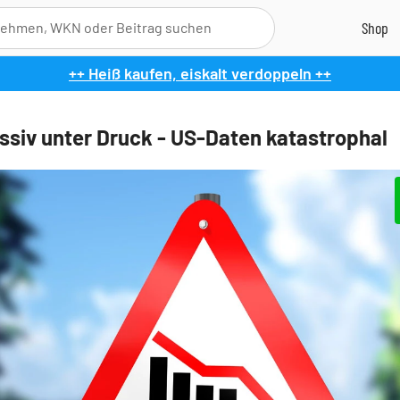
++ Heiß kaufen, eiskalt verdoppeln ++
siv unter Druck - US-Daten katastrophal