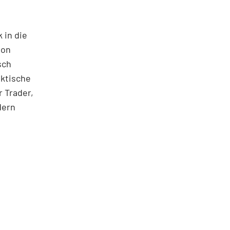
 in die
ton
sch
aktische
 Trader,
dern