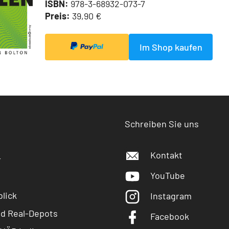
ISBN:
978-3-68932-073-7
Preis:
39,90 €
Im Shop kaufen
Schreiben Sie uns
Kontakt
r
YouTube
lick
Instagram
nd Real-Depots
Facebook