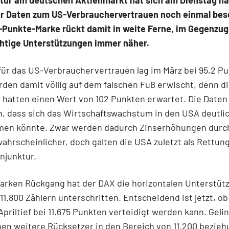
er Daten zum US-Verbrauchervertrauen noch einmal bes
0-Punkte-Marke rückt damit in weite Ferne, im Gegenz
chtige Unterstützungen immer näher.
für das US-Verbrauchervertrauen lag im März bei 95,2 Pu
den damit völlig auf dem falschen Fuß erwischt, denn d
hatten einen Wert von 102 Punkten erwartet. Die Daten
, dass sich das Wirtschaftswachstum in den USA deutli
men könnte. Zwar werden dadurch Zinserhöhungen durch
hrscheinlicher, doch galten die USA zuletzt als Rettun
njunktur.
arken Rückgang hat der DAX die horizontalen Unterstüt
 11.800 Zählern unterschritten. Entscheidend ist jetzt, o
Apriltief bei 11.675 Punkten verteidigt werden kann. Geli
hen weitere Rücksetzer in den Bereich von 11.200 bezie