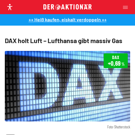
++ Heiß kaufen, eiskalt verdoppeln ++
DAX holt Luft – Lufthansa gibt massiv Gas
DAX
+0,69
%
Foto: Shutterstock