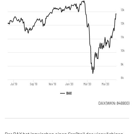
13k
12k
11k
10k
9k
8k
Jul '19
Sep '19
Nov '19
Jan '20
Mär '20
Mai '20
DAX
DAX
(WKN: 846900)
Der DAX hat inzwischen einen Großteil des vierwöchigen