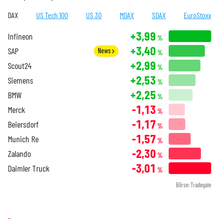
DAX
US Tech 100
US 30
MDAX
SDAX
EuroStoxx
+3,99
Infineon
%
+3,40
SAP
News
%
+2,99
Scout24
%
+2,53
Siemens
%
+2,25
BMW
%
-1,13
Merck
%
-1,17
Beiersdorf
%
-1,57
Munich Re
%
-2,30
Zalando
%
-3,01
Daimler Truck
%
Börse: Tradegate