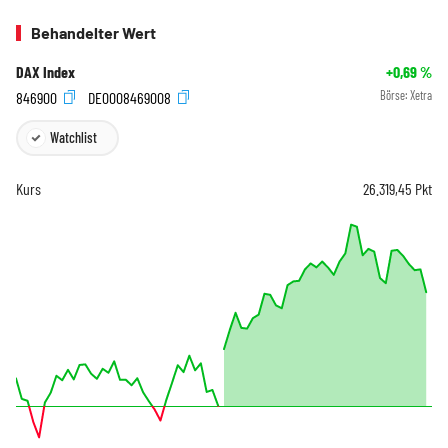
Behandelter Wert
DAX Index
+0,69
%
846900
DE0008469008
Börse:
Xetra
Watchlist
Kurs
26.319,45
Pkt