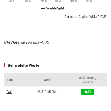
Jul '19
Sep '19
Nov '19
Jan '20
Mär '20
Mai '20
Corestate Capital
Corestate Capital
(WKN: A141J3)
(Mit Material von dpa-AFX)
Behandelte Werte
Veränderung
Name
Wert
Heute in %
DAX
26.319,45
Pkt.
+0,69