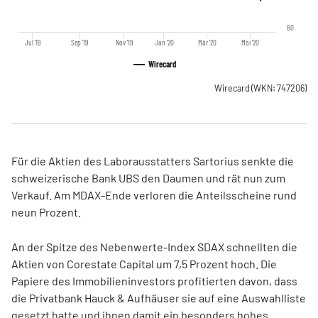
60
Jul '19
Sep '19
Nov '19
Jan '20
Mär '20
Mai '20
Wirecard
Wirecard
(WKN: 747206)
Für die Aktien des Laborausstatters Sartorius senkte die
schweizerische Bank UBS den Daumen und rät nun zum
Verkauf. Am MDAX-Ende verloren die Anteilsscheine rund
neun Prozent.
An der Spitze des Nebenwerte-Index SDAX schnellten die
Aktien von Corestate Capital um 7,5 Prozent hoch. Die
Papiere des Immobilieninvestors profitierten davon, dass
die Privatbank Hauck & Aufhäuser sie auf eine Auswahlliste
gesetzt hatte und ihnen damit ein besonders hohes