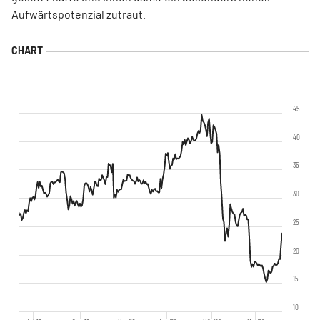
Aufwärtspotenzial zutraut.
45
40
35
30
25
20
15
10