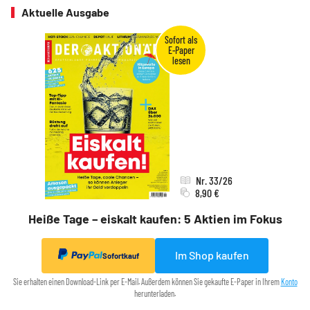
Aktuelle Ausgabe
Nr. 33/26
8,90 €
Heiße Tage – eiskalt kaufen: 5 Aktien im Fokus
Im Shop kaufen
Sofortkauf
Sie erhalten einen Download-Link per E-Mail. Außerdem können Sie gekaufte E-Paper in Ihrem
Konto
herunterladen.