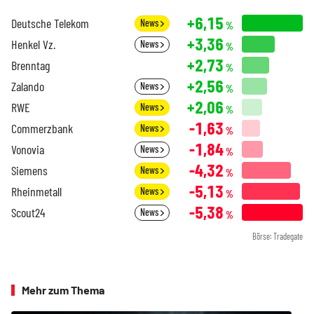
+6,15
Deutsche Telekom
News
%
+3,36
Henkel Vz.
News
%
+2,73
Brenntag
%
+2,56
Zalando
News
%
+2,06
RWE
News
%
-1,63
Commerzbank
News
%
-1,84
Vonovia
News
%
-4,32
Siemens
News
%
-5,13
Rheinmetall
News
%
-5,38
Scout24
News
%
Börse: Tradegate
Mehr zum Thema