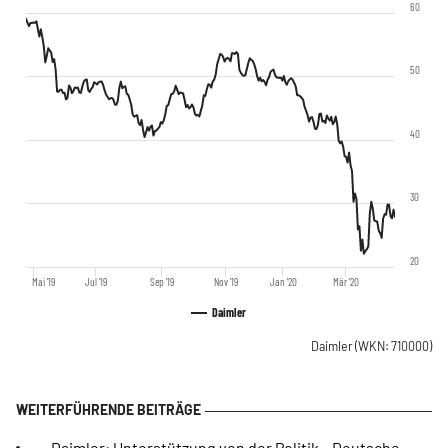
60
50
40
30
20
Mai '19
Jul '19
Sep '19
Nov '19
Jan '20
Mär '20
Daimler
Daimler
(WKN: 710000)
Daimler: Unterstützung von der Politik – Deutsche