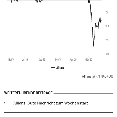
175
150
125
100
Mai '19
Jul '19
Sep '19
Nov '19
Jan '20
Mär '20
Allianz
Allianz
(WKN: 840400)
Allianz: Gute Nachricht zum Wochenstart