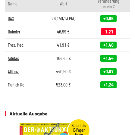
Veränderung
Name
Wert
Heute in %
DAX
26.140,13
Pkt.
+0,05
Daimler
46,99
€
-1,21
Fres. Med.
41,91
€
+1,40
Adidas
164,45
€
+1,54
Allianz
440,50
€
+0,87
Munich Re
523,00
€
+1,24
Aktuelle Ausgabe