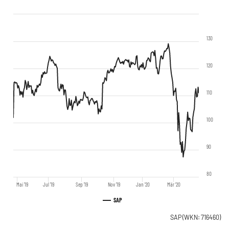
130
120
110
100
90
80
Mai '19
Jul '19
Sep '19
Nov '19
Jan '20
Mär '20
SAP
SAP
(WKN: 716460)