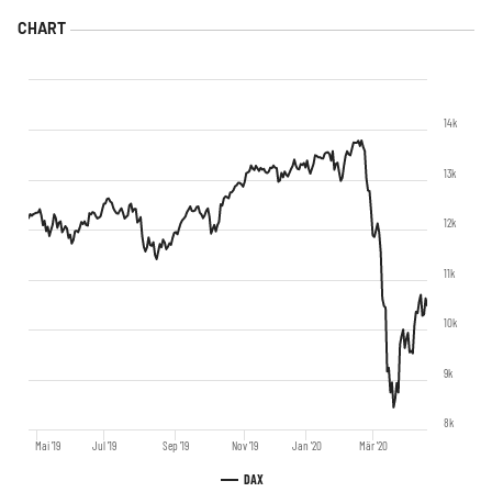
14k
13k
12k
11k
10k
9k
8k
Mai '19
Jul '19
Sep '19
Nov '19
Jan '20
Mär '20
DAX