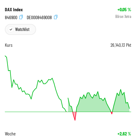
DAX Index
+0,05
%
846900
DE0008469008
Börse:
Xetra
Watchlist
Kurs
26.140,13
Pkt
Woche
+2,62
%