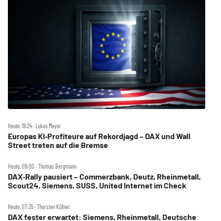
Heute, 19:24 ‧ Lukas Meyer
Europas KI‑Profiteure auf Rekordjagd – DAX und Wall
Street treten auf die Bremse
Heute, 09:00 ‧ Thomas Bergmann
DAX‑Rally pausiert – Commerzbank, Deutz, Rheinmetall,
Scout24, Siemens, SUSS, United Internet im Check
Heute, 07:35 ‧ Thorsten Küfner
DAX fester erwartet: Siemens, Rheinmetall, Deutsche