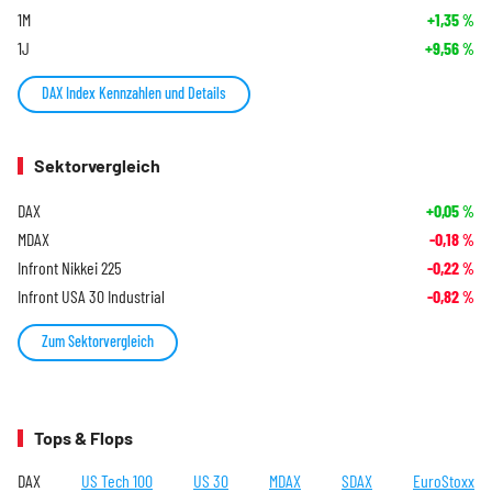
1M
+1,35
%
1J
+9,56
%
DAX Index Kennzahlen und Details
Sektorvergleich
DAX
+0,05
%
MDAX
-0,18
%
Infront Nikkei 225
-0,22
%
Infront USA 30 Industrial
-0,82
%
Zum Sektorvergleich
Tops & Flops
DAX
US Tech 100
US 30
MDAX
SDAX
EuroStoxx