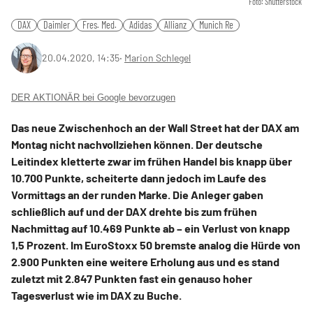
Foto: Shutterstock
DAX
Daimler
Fres. Med.
Adidas
Allianz
Munich Re
20.04.2020, 14:35
‧
Marion Schlegel
DER AKTIONÄR bei Google bevorzugen
Das neue Zwischenhoch an der Wall Street hat der DAX am
Montag nicht nachvollziehen können. Der deutsche
Leitindex kletterte zwar im frühen Handel bis knapp über
10.700 Punkte, scheiterte dann jedoch im Laufe des
Vormittags an der runden Marke. Die Anleger gaben
schließlich auf und der DAX drehte bis zum frühen
Nachmittag auf 10.469 Punkte ab – ein Verlust von knapp
1,5 Prozent. Im EuroStoxx 50 bremste analog die Hürde von
2.900 Punkten eine weitere Erholung aus und es stand
zuletzt mit 2.847 Punkten fast ein genauso hoher
Tagesverlust wie im DAX zu Buche.