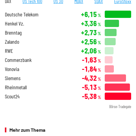
DAX
US Tech 100
US 30
MDAX
SDAX
EuroStoxx
+6,15
Deutsche Telekom
%
+3,36
Henkel Vz.
%
+2,73
Brenntag
%
+2,56
Zalando
%
+2,06
RWE
%
-1,63
Commerzbank
%
-1,84
Vonovia
%
-4,32
Siemens
%
-5,13
Rheinmetall
%
-5,38
Scout24
%
Börse: Tradegate
Mehr zum Thema