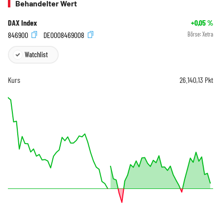
Behandelter Wert
DAX Index
+0,05
%
846900
DE0008469008
Börse:
Xetra
Watchlist
Kurs
26.140,13
Pkt