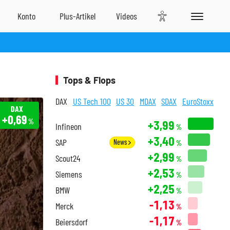
Tops & Flops
DAX
US Tech 100
US 30
MDAX
SDAX
EuroStoxx
DAX
+0,69
%
+3,99
Infineon
%
+3,40
SAP
News
%
+2,99
Scout24
%
+2,53
Siemens
%
+2,25
BMW
%
-1,13
Merck
%
-1,17
Beiersdorf
%