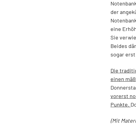
Notenbanks
der angekü
Notenbanke
eine Erhöh
Sie verwie
Beides däm
sogar erst
Die tradit
einen mäßi
Donnerstag
vorerst no
Punkte.
Do
(Mit Mater