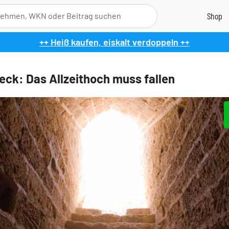
++ Heiß kaufen, eiskalt verdoppeln ++
ck: Das Allzeithoch muss fallen