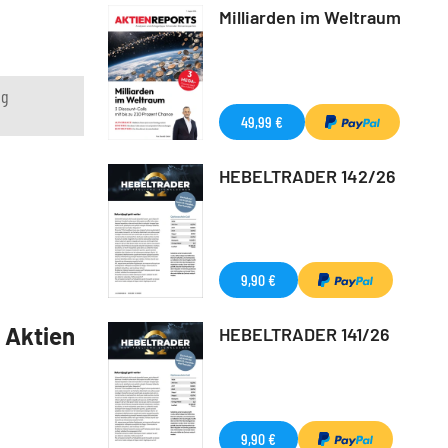
Milliarden im Weltraum
ng
49,99 €
HEBELTRADER 142/26
9,90 €
5 Aktien
HEBELTRADER 141/26
9,90 €