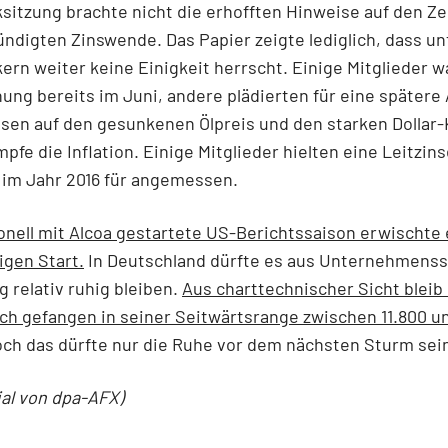
itzung brachte nicht die erhofften Hinweise auf den Ze
ndigten Zinswende. Das Papier zeigte lediglich, dass un
rn weiter keine Einigkeit herrscht. Einige Mitglieder w
ung bereits im Juni, andere plädierten für eine später
sen auf den gesunkenen Ölpreis und den starken Dollar-
pfe die Inflation. Einige Mitglieder hielten eine Leitzi
 im Jahr 2016 für angemessen.
ionell mit Alcoa gestartete US-Berichtssaison erwischte 
gen Start.
In Deutschland dürfte es aus Unternehmenss
 relativ ruhig bleiben.
Aus charttechnischer Sicht bleib
ch gefangen in seiner Seitwärtsrange zwischen 11.800 un
ch das dürfte nur die Ruhe vor dem nächsten Sturm sei
ial von dpa-AFX)