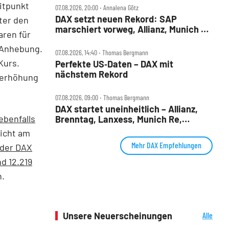
itpunkt
07.08.2026, 20:00 ‧ Annalena Götz
DAX setzt neuen Rekord: SAP
ter den
marschiert vorweg, Allianz, Munich Re
aren für
& Daimler Truck patzen
e Anhebung.
07.08.2026, 14:40 ‧ Thomas Bergmann
Kurs.
Perfekte US‑Daten – DAX mit
nächstem Rekord
nserhöhung
07.08.2026, 09:00 ‧ Thomas Bergmann
DAX startet uneinheitlich – Allianz,
ebenfalls
Brenntag, Lanxess, Munich Re,
Porsche SE, SUSS MicroTec im Check
icht am
Mehr DAX Empfehlungen
 der DAX
d 12.219
n.
Unsere Neuerscheinungen
Alle
Neuerscheinungen