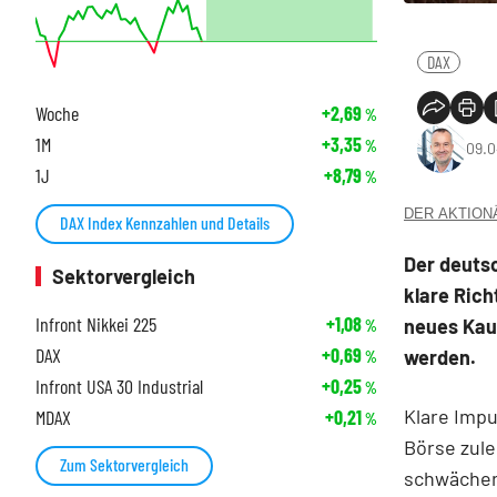
DAX
Woche
+2,69
%
1M
+3,35
%
09.0
1J
+8,79
%
DER AKTIONÄR
DAX Index Kennzahlen und Details
Der deuts
Sektorvergleich
klare Rich
Infront Nikkei 225
+1,08
neues Kau
%
DAX
+0,69
werden.
%
Infront USA 30 Industrial
+0,25
%
Klare Impu
MDAX
+0,21
%
Börse zule
Zum Sektorvergleich
schwächere