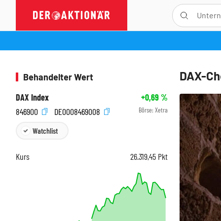
DAX-Che
Behandelter Wert
DAX Index
+0,69
%
Börse:
Xetra
846900
DE0008469008
Watchlist
Kurs
26.319,45
Pkt