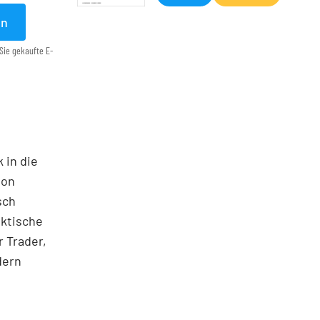
en
Sie gekaufte E-
 in die
ton
sch
aktische
 Trader,
dern