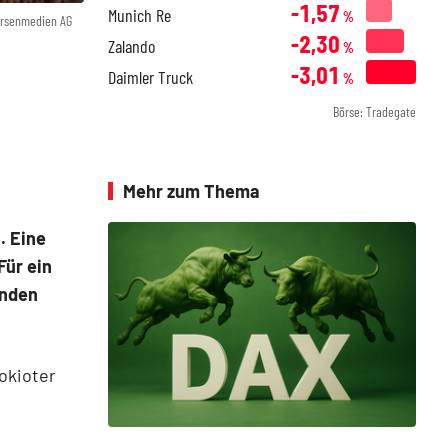
-1,57
Munich Re
%
örsenmedien AG
-2,30
Zalando
%
-3,01
Daimler Truck
%
Börse: Tradegate
Mehr zum Thema
. Eine
Für ein
unden
okioter