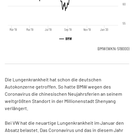
60
55
Mär '19
Mai '19
Jul '19
Sep '19
Nov '19
Jan '20
BMW
BMW
(WKN: 519000)
Die Lungenkrankheit hat schon die deutschen
Autokonzerne getroffen. So hatte BMW wegen des
Coronavirus die chinesischen Neujahrsferien an seinem
weltgrößten Standort in der Millionenstadt Shenyang
verlängert.
Bei VW hat die neuartige Lungenkrankheit im Januar den
Absatz belastet. Das Coronavirus und das in diesem Jahr