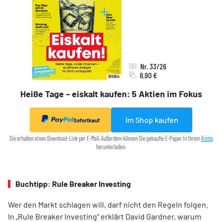
Nr. 33/26
8,90 €
Heiße Tage – eiskalt kaufen: 5 Aktien im Fokus
Im Shop kaufen
Sofortkauf
Sie erhalten einen Download-Link per E-Mail. Außerdem können Sie gekaufte E-Paper in Ihrem
Konto
herunterladen.
Buchtipp: Rule Breaker Investing
Wer den Markt schlagen will, darf nicht den Regeln folgen.
In „Rule Breaker Investing“ erklärt David Gardner, warum