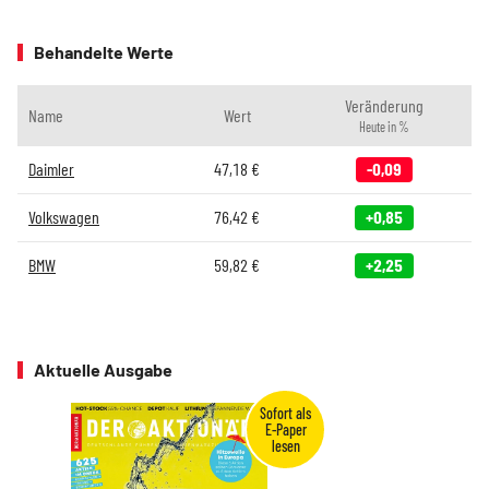
Behandelte Werte
Veränderung
Name
Wert
Heute in %
Daimler
47,18
€
-0,09
Volkswagen
76,42
€
+0,85
BMW
59,82
€
+2,25
Aktuelle Ausgabe