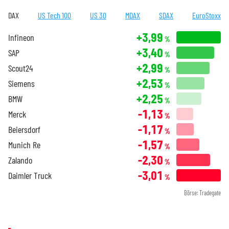
DAX
US Tech 100
US 30
MDAX
SDAX
EuroStoxx
+3,99
Infineon
%
+3,40
SAP
%
+2,99
Scout24
%
+2,53
Siemens
%
+2,25
BMW
%
-1,13
Merck
%
-1,17
Beiersdorf
%
-1,57
Munich Re
%
-2,30
Zalando
%
-3,01
Daimler Truck
%
Börse: Tradegate