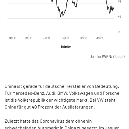
45
40
35
Mär '19
Mai '19
Jul '19
Sep '19
Nov '19
Jan '20
Daimler
Daimler
(WKN: 710000)
China ist gerade für deutsche Hersteller von Bedeutung:
Für Mercedes-Benz, Audi, BMW, Volkswagen und Porsche
ist die Volksrepublik der wichtigste Markt. Bei VW steht
China für gut 40 Prozent der Auslieferungen.
Zuletzt hatte das Coronavirus dem ohnehin
schwächelnden Automarkt in China zugesetzt. Im Januar