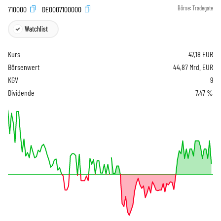
710000
DE0007100000
Börse:
Tradegate
Watchlist
Kurs
47,18
EUR
Börsenwert
44,87 Mrd. EUR
KGV
9
Dividende
7,47 %