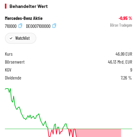
Behandelter Wert
Mercedes-Benz Aktie
-0,95
%
710000
DE0007100000
Börse:
Tradegate
Watchlist
Kurs
46,99
EUR
Börsenwert
46,13 Mrd. EUR
KGV
9
Dividende
7,26 %