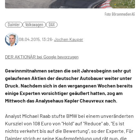
Foto: Börsenmedien AG
Daimler
Volkswagen
DAX
08.04.2015, 13:26
‧
Jochen Kauper
DER AKTIONÄR bei Google bevorzugen
Gewinnmitnahmen setzen die seit Jahresbeginn sehr gut
gelaufenen Aktien der deutscher Autobauer weiter unter
Druck. Nachdem sich in den vergangenen Wochen bereits
einige Experten vorsichtiger geäußert hatten, zog am
Mittwoch das Analysehaus Kepler Cheuvreux nach.
Analyst Michael Raab stufte BMW bei einem unveränderten
Kursziel von 108 Euro von "Hold" auf "Reduce" ab. "Es ist
nichts verkehrt bis auf die Bewertung", so der Experte. Für
Daimler strich er seine Kaufempfehlung und rät nun, die