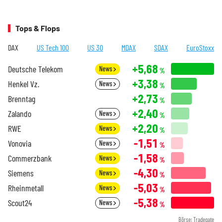
Tops & Flops
DAX
US Tech 100
US 30
MDAX
SDAX
EuroStoxx
+5,68
Deutsche Telekom
News
%
+3,38
Henkel Vz.
News
%
+2,73
Brenntag
%
+2,40
Zalando
News
%
+2,20
RWE
News
%
-1,51
Vonovia
News
%
-1,58
Commerzbank
News
%
-4,30
Siemens
News
%
-5,03
Rheinmetall
News
%
-5,38
Scout24
News
%
Börse: Tradegate