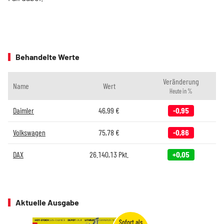
Behandelte Werte
Veränderung
Name
Wert
Heute in %
Daimler
46,99
€
-0,95
Volkswagen
75,78
€
-0,86
DAX
26.140,13
Pkt.
+0,05
Aktuelle Ausgabe