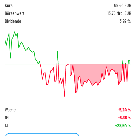
Kurs
68,44
EUR
Börsenwert
13,76 Mrd. EUR
Dividende
3,92 %
Woche
-5,24
%
1M
-6,38
%
1J
+28,64
%