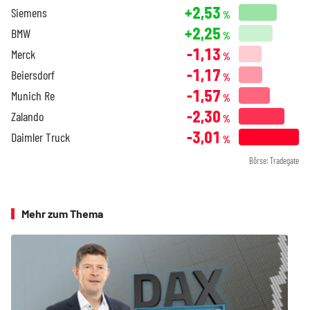
+2,53
Siemens
%
+2,25
BMW
%
-1,13
Merck
%
-1,17
Beiersdorf
%
-1,57
Munich Re
%
-2,30
Zalando
%
-3,01
Daimler Truck
%
Börse: Tradegate
Mehr zum Thema