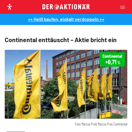
++ Heiß kaufen, eiskalt verdoppeln ++
Continental enttäuscht – Aktie bricht ein
Continental
+0,71
%
Foto: Marcus Prell, Marcus Prel, Continental