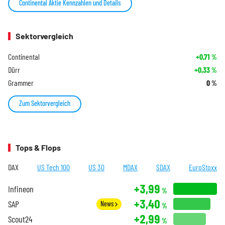
Continental Aktie Kennzahlen und Details
Sektorvergleich
Continental
+0,71
%
Dürr
+0,33
%
Grammer
0
%
Zum Sektorvergleich
Tops & Flops
DAX
US Tech 100
US 30
MDAX
SDAX
EuroStoxx
+3,99
Infineon
%
+3,40
SAP
News
%
+2,99
Scout24
%