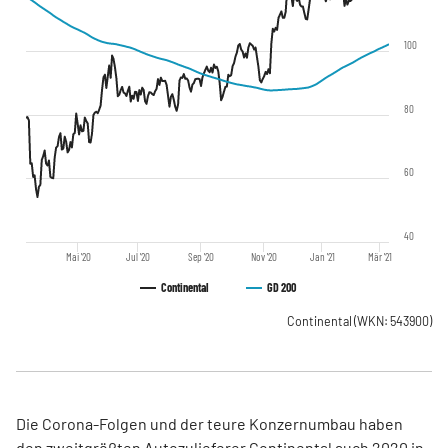
100
80
60
40
Mai '20
Jul '20
Sep '20
Nov '20
Jan '21
Mär '21
Continental
GD 200
Continental
(WKN: 543900)
Die Corona-Folgen und der teure Konzernumbau haben
den zweitgrößten Autozulieferer Continental auch 2020 in