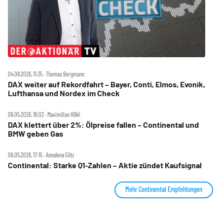
04.08.2026, 11:35 ‧ Thomas Bergmann
DAX weiter auf Rekordfahrt – Bayer, Conti, Elmos, Evonik,
Lufthansa und Nordex im Check
06.05.2026, 18:02 ‧ Maximilian Völkl
DAX klettert über 2%: Ölpreise fallen – Continental und
BMW geben Gas
06.05.2026, 17:15 ‧ Annalena Götz
Continental: Starke Q1‑Zahlen – Aktie zündet Kaufsignal
Mehr Continental Empfehlungen