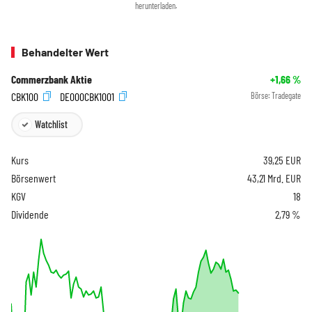
herunterladen.
Behandelter Wert
Commerzbank Aktie
+1,66
%
CBK100
DE000CBK1001
Börse:
Tradegate
Watchlist
Kurs
39,25
EUR
Börsenwert
43,21 Mrd. EUR
KGV
18
Dividende
2,79 %