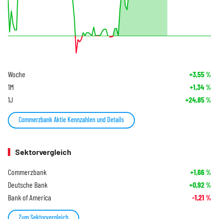
Woche
+3,55
%
1M
+1,34
%
1J
+24,85
%
Commerzbank Aktie Kennzahlen und Details
Sektorvergleich
Commerzbank
+1,66
%
Deutsche Bank
+0,92
%
Bank of America
-1,21
%
Zum Sektorvergleich