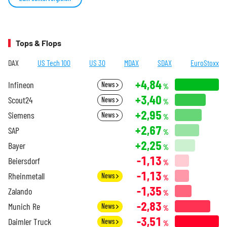
Tops & Flops
DAX
US Tech 100
US 30
MDAX
SDAX
EuroStoxx
+4,84
Infineon
News
%
+3,40
Scout24
News
%
+2,95
Siemens
News
%
+2,67
SAP
%
+2,25
Bayer
%
-1,13
Beiersdorf
%
-1,13
Rheinmetall
News
%
-1,35
Zalando
%
-2,83
Munich Re
News
%
-3,51
Daimler Truck
News
%