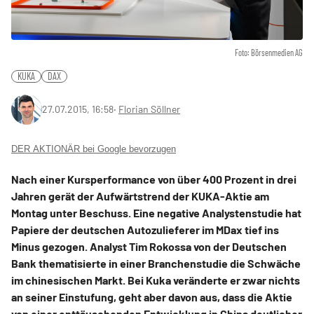
Foto: Börsenmedien AG
KUKA
DAX
27.07.2015, 16:58
‧
Florian Söllner
DER AKTIONÄR bei Google bevorzugen
Nach einer Kursperformance von über 400 Prozent in drei
Jahren gerät der Aufwärtstrend der KUKA-Aktie am
Montag unter Beschuss. Eine negative Analystenstudie hat
Papiere der deutschen Autozulieferer im MDax tief ins
Minus gezogen. Analyst Tim Rokossa von der Deutschen
Bank thematisierte in einer Branchenstudie die Schwäche
im chinesischen Markt. Bei Kuka veränderte er zwar nichts
an seiner Einstufung, geht aber davon aus, dass die Aktie
von einer enttäuschenden Entwicklung in China deutlicher