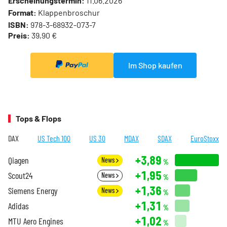
Erscheinungstermin:
11.06.2026
Format:
Klappenbroschur
ISBN:
978-3-68932-073-7
Preis:
39,90 €
Im Shop kaufen
Tops & Flops
DAX
US Tech 100
US 30
MDAX
SDAX
EuroStoxx
+3,89
Qiagen
News
%
+1,95
Scout24
News
%
+1,36
Siemens Energy
News
%
+1,31
Adidas
%
+1,02
MTU Aero Engines
%