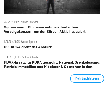
23.11.2021, 14:44 ‧ Michael Schröder
Squeeze‑out: Chinesen nehmen deutschen
Vorzeigekonzern von der Börse ‑ Aktie haussiert
11.08.2016, 16:35 ‧ Werner Sperber
BO: KUKA droht der Absturz
01.08.2016, 19:10 ‧ Michael Schröder
MDAX‑Ersatz für KUKA gesucht: Rational, Grenkeleasing,
Patrizia Immobilien und Klöckner & Co stehen in den
Startlöchern
Mehr Empfehlungen