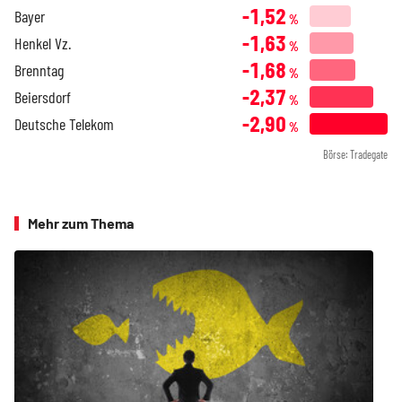
-1,52
Bayer
%
-1,63
Henkel Vz.
%
-1,68
Brenntag
%
-2,37
Beiersdorf
%
-2,90
Deutsche Telekom
%
Börse: Tradegate
Mehr zum Thema