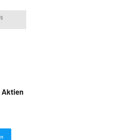
ng
5 Aktien
en