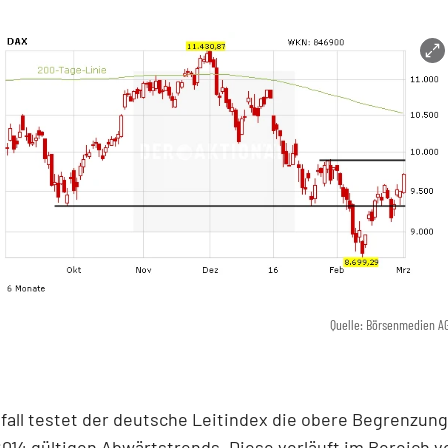
Quelle: Börsenmedien A
fall testet der deutsche Leitindex die obere Begrenzung
 2014 gültigen Abwärtstrends. Diese verläuft im Bereich v