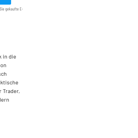
Sie gekaufte E-
 in die
ton
sch
aktische
 Trader,
dern