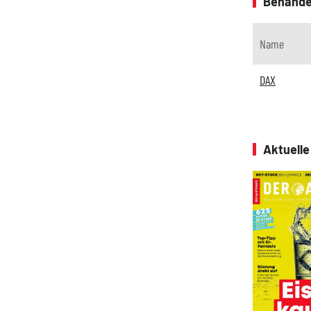
Behande
Name
DAX
Aktuell