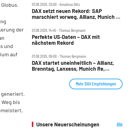
 Globus.
07.08.2026, 20:00 ‧ Annalena Götz
DAX setzt neuen Rekord: SAP
marschiert vorweg, Allianz, Munich Re
ung
& Daimler Truck patzen
kerung der
07.08.2026, 14:40 ‧ Thomas Bergmann
Perfekte US‑Daten – DAX mit
an
nächstem Rekord
es und
ium auf
07.08.2026, 09:00 ‧ Thomas Bergmann
DAX startet uneinheitlich – Allianz,
Brenntag, Lanxess, Munich Re,
Porsche SE, SUSS MicroTec im Check
Mehr DAX Empfehlungen
 generiert.
n Weg bis
emeistert,
Unsere Neuerscheinungen
Alle
Neuerscheinungen