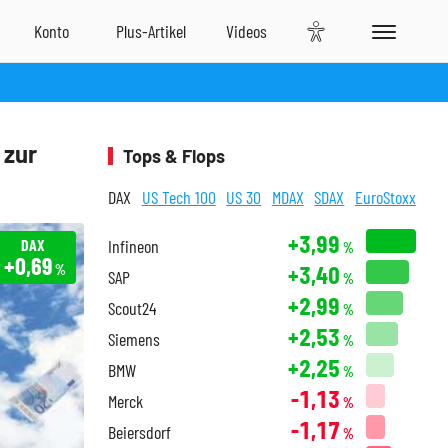
 zur
Tops & Flops
DAX
US Tech 100
US 30
MDAX
SDAX
EuroStoxx
+3,99
DAX
Infineon
%
+0,69
+3,40
%
SAP
%
+2,99
Scout24
%
+2,53
Siemens
%
+2,25
BMW
%
-1,13
Merck
%
-1,17
Beiersdorf
%