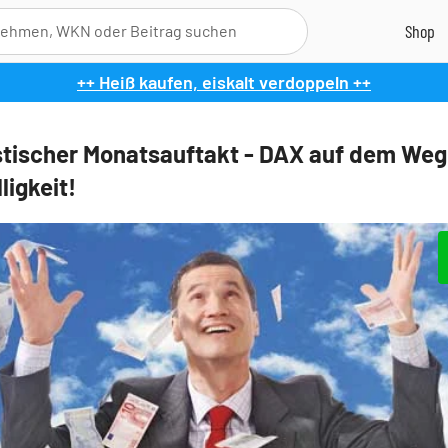
++ Heiß kaufen, eiskalt verdoppeln ++
ischer Monatsauftakt - DAX auf dem Weg
ligkeit!