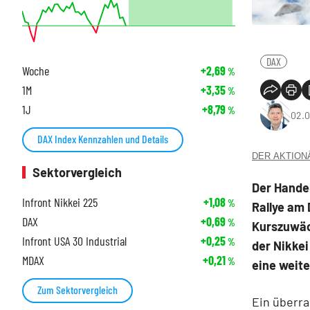
DAX
Woche
+2,69
%
1M
+3,35
%
1J
+8,79
%
02.0
DAX Index Kennzahlen und Details
DER AKTIONÄR
Sektorvergleich
Der Handel
Infront Nikkei 225
+1,08
%
Rallye am 
DAX
+0,69
%
Kurszuwäc
Infront USA 30 Industrial
+0,25
%
der Nikkei
MDAX
+0,21
%
eine weit
Zum Sektorvergleich
Ein überr