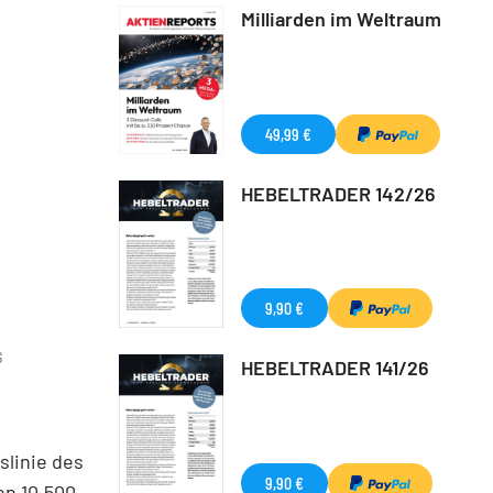
Milliarden im Weltraum
49,99 €
HEBELTRADER 142/26
9,90 €
G
HEBELTRADER 141/26
slinie des
9,90 €
on 10.500