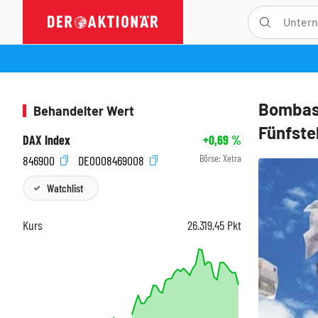
Bombast
Behandelter Wert
Fünfstel
DAX Index
+0,69
%
Börse:
Xetra
846900
DE0008469008
Watchlist
Kurs
26.319,45
Pkt