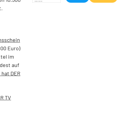
t.
nsschein
,00 Euro)
ttel im
dest auf
t hat DER
ÄR TV