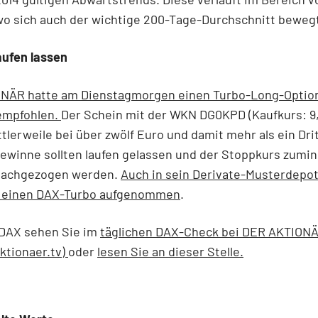
wo sich auch der wichtige 200-Tage-Durchschnitt beweg
aufen lassen
NÄR hatte am Dienstagmorgen einen Turbo-Long-Optio
empfohlen.
Der Schein mit der WKN DG0KPD (Kaufkurs: 9
ttlerweile bei über zwölf Euro und damit mehr als ein Dri
Gewinne sollten laufen gelassen und der Stoppkurs zumin
nachgezogen werden.
Auch in sein Derivate-Musterdepo
 einen DAX-Turbo aufgenommen
.
DAX sehen
Sie im
täglichen DAX-Check bei DER AKTION
ktionaer.tv)
oder
lesen Sie an dieser Stelle.