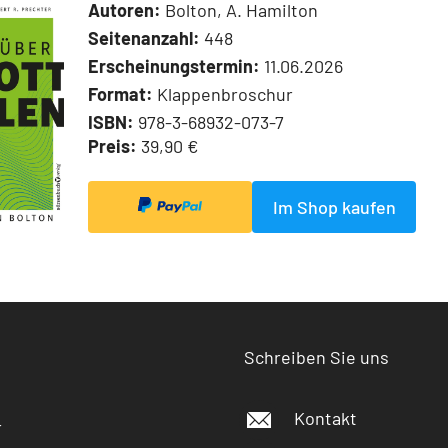
Autoren:
Bolton, A. Hamilton
Seitenanzahl:
448
Erscheinungstermin:
11.06.2026
Format:
Klappenbroschur
ISBN:
978-3-68932-073-7
Preis:
39,90 €
Im Shop kaufen
Schreiben Sie uns
Kontakt
r