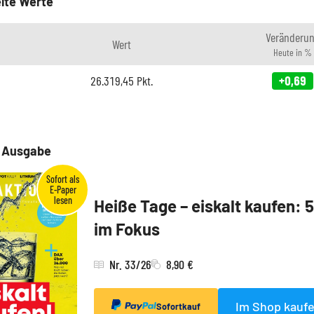
lte Werte
Veränderu
Wert
Heute in %
26.319,45
Pkt.
+0,69
e Ausgabe
Heiße Tage – eiskalt kaufen: 
im Fokus
Nr. 33/26
8,90 €
Im Shop kauf
Sofortkauf