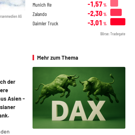
-1,57
Munich Re
%
-2,30
Zalando
%
örsenmedien AG
-3,01
Daimler Truck
%
Börse: Tradegate
Mehr zum Thema
ach der
tere
us Asien -
rsianer
ank.
nden