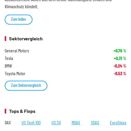
Klimaschutz bündelt.
Zum Index
Sektorvergleich
General Motors
+0,76
%
Tesla
+0,31
%
BMW
-0,24
%
Toyota Motor
-0,53
%
Zum Sektorvergleich
Tops & Flops
DAX
US Tech 100
US 30
MDAX
SDAX
EuroStoxx