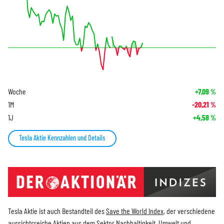
Woche
+7,09
%
1M
-20,21
%
1J
+4,58
%
Tesla Aktie Kennzahlen und Details
Tesla Aktie ist auch Bestandteil des
Save the World Index
, der verschiedene
aussichtsreiche Aktien aus dem Sektor Nachhaltigkeit, Umwelt und