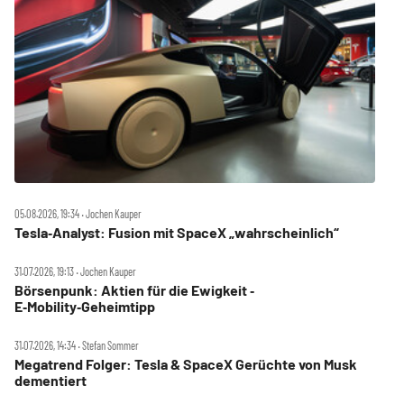
05.08.2026, 19:34 ‧ Jochen Kauper
Tesla‑Analyst: Fusion mit SpaceX „wahrscheinlich“
31.07.2026, 19:13 ‧ Jochen Kauper
Börsenpunk: Aktien für die Ewigkeit ‑
E‑Mobility‑Geheimtipp
31.07.2026, 14:34 ‧ Stefan Sommer
Megatrend Folger: Tesla & SpaceX Gerüchte von Musk
dementiert