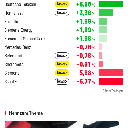
+5,68
Deutsche Telekom
News
%
+3,36
Henkel Vz.
News
%
+1,99
Zalando
%
+1,99
Siemens Energy
%
+1,98
Fresenius Medical Care
%
-0,78
Mercedes-Benz
%
-0,78
Beiersdorf
News
%
-0,91
Rheinmetall
News
%
-5,68
Siemens
News
%
-5,77
Scout24
News
%
Börse: Tradegate
Mehr zum Thema