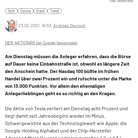
Foto: Shutterstock
Tech
Corona
Crash
Trend
23.02.2021, 16:53
‧
Andreas Deutsch
DER AKTIONÄR bei Google bevorzugen
Am Dienstag müssen die Anleger erfahren, dass die Börse
auf Dauer keine Einbahnstraße ist, obwohl es längere Zeit
den Anschein hatte. Der Nasdaq 100 büßte im frühen
Handel über zwei Prozent ein und rutschte unter die Marke
von 13.000 Punkten. Vor allem den ehemaligen
Anlegerlieblingen geht es so richtig an den Kragen.
Die Aktie von Tesla verliert am Dienstag acht Prozent und
liegt damit seit Jahresbeginn wieder im Minus.
Schwergewichte aus der Technologiewelt wie Apple, die
Google-Holding Alphabet und der Chip-Hersteller
Advanced Micro Devices verlieren zwischen 1,7 und 3,4