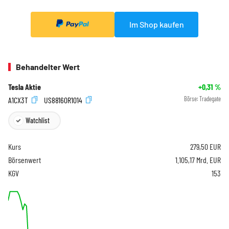
Im Shop kaufen
Behandelter Wert
Tesla Aktie
+0,31
%
A1CX3T
US88160R1014
Börse:
Tradegate
Watchlist
Kurs
279,50
EUR
Börsenwert
1.105,17 Mrd. EUR
KGV
153