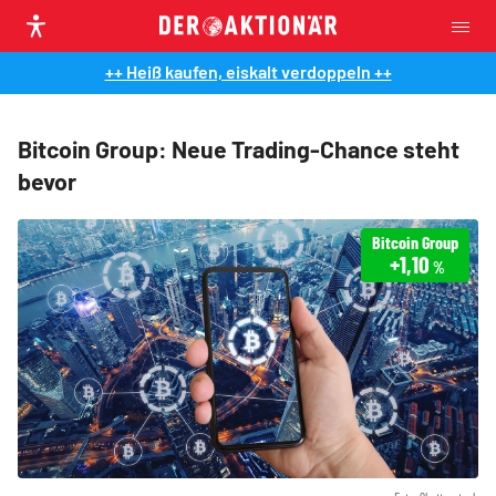
++ Heiß kaufen, eiskalt verdoppeln ++
Bitcoin Group: Neue Trading-Chance steht
bevor
Bitcoin Group
+1,10
%