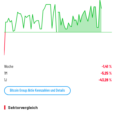
Woche
-1,41
%
1M
-5,25
%
1J
-43,28
%
Bitcoin Group Aktie Kennzahlen und Details
Sektorvergleich