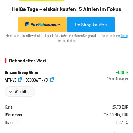
Heiße Tage – eiskalt kaufen: 5 Aktien im Fokus
Im Shop kaufen
Sofortkauf
Sie erhalten einen Download-Link per E-Mail. Außerdem können Sie gekaufte E-Paper in Ihrem
Konto
herunterladen.
Behandelter Wert
Bitcoin Group Aktie
+1,10
%
A1TNV9
DE000A1TNV91
Börse:
Tradegate
Watchlist
Kurs
23,70
EUR
Börsenwert
116,40 Mio. EUR
Dividende
0,43 %