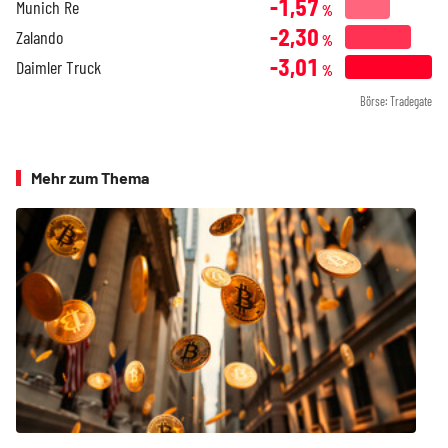
-1,57
Munich Re
%
-2,30
Zalando
%
-3,01
Daimler Truck
%
Börse: Tradegate
Mehr zum Thema