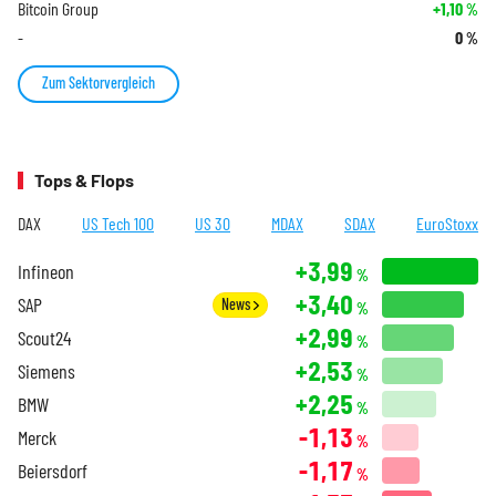
Bitcoin Group
+1,10
%
-
0
%
Zum Sektorvergleich
Tops & Flops
DAX
US Tech 100
US 30
MDAX
SDAX
EuroStoxx
+3,99
Infineon
%
+3,40
SAP
News
%
+2,99
Scout24
%
+2,53
Siemens
%
+2,25
BMW
%
-1,13
Merck
%
-1,17
Beiersdorf
%