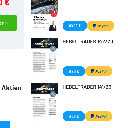
0 €
en >
49,99 €
HEBELTRADER 142/26
9,90 €
HEBELTRADER 141/26
5 Aktien
9,90 €