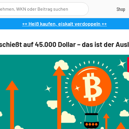
++ Heiß kaufen, eiskalt verdoppeln ++
schießt auf 45.000 Dollar – das ist der Aus