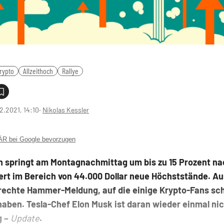
rypto
Allzeithoch
Rallye
2.2021, 14:10
‧
Nikolas Kessler
 bei Google bevorzugen
in springt am Montagnachmittag um bis zu 15 Prozent n
rt im Bereich von 44.000 Dollar neue Höchststände. Aus
lrechte Hammer-Meldung, auf die einige Krypto-Fans sc
aben. Tesla-Chef Elon Musk ist daran wieder einmal ni
g –
Update
.