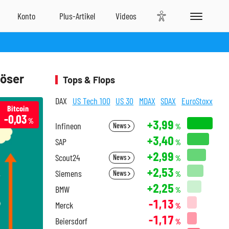
löser
Tops & Flops
DAX
US Tech 100
US 30
MDAX
SDAX
EuroStoxx
Bitcoin
-0,03
%
+3,99
Infineon
News
%
+3,40
SAP
%
+2,99
Scout24
News
%
+2,53
Siemens
News
%
+2,25
BMW
%
-1,13
Merck
%
-1,17
Beiersdorf
%