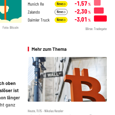
-1,57
Munich Re
News
%
-2,30
Zalando
News
%
-3,01
Daimler Truck
News
%
Foto: Bitcoin
Börse: Tradegate
Mehr zum Thema
ach oben
löser ist
hon länger
cht ganz
Heute, 11:15 ‧ Nikolas Kessler