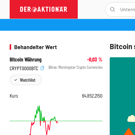
Bitcoin 
Behandelter Wert
Bitcoin Währung
-0,03
%
Börse:
Morningstar Crypto Currencies
CRYPT0000BTC
Watchlist
Kurs
64.852,2150