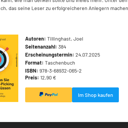
kann, wie man denken sollte und vieles mehr. Unter dem
ch, das seine Leser zu erfolgreicheren Anlegern machen
Autoren:
Tillinghast, Joel
Seitenanzahl:
384
Erscheinungstermin:
24.07.2025
Format:
Taschenbuch
ISBN:
978-3-68932-065-2
Preis:
12,90 €
Im Shop kaufen