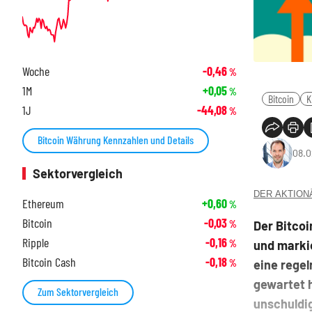
Woche
-0,46
%
1M
+0,05
%
Bitcoin
K
1J
-44,08
%
Bitcoin Währung Kennzahlen und Details
08.0
Sektorvergleich
DER AKTIONÄR
Ethereum
+0,60
%
Bitcoin
-0,03
Der Bitco
%
Ripple
-0,16
und markie
%
Bitcoin Cash
-0,18
eine rege
%
gewartet h
Zum Sektorvergleich
unschuldi