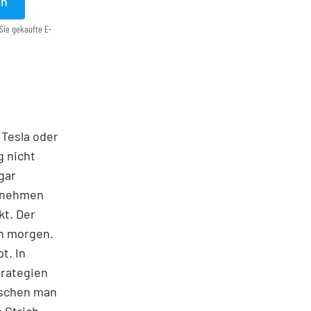
en
Sie gekaufte E-
 Tesla oder
g nicht
gar
ernehmen
kt. Der
on morgen.
t. In
trategien
ischen man