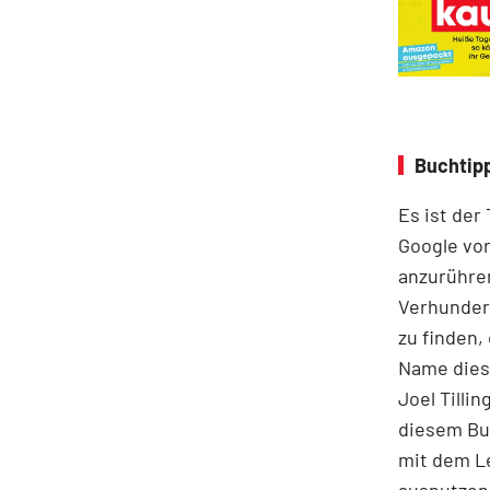
Buchtipp
Es ist der
Google vor
anzurühre
Verhunder
zu finden,
Name diese
Joel Tilli
diesem Buc
mit dem Le