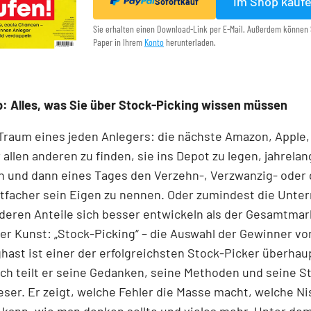
Im Shop kauf
Sofortkauf
Sie erhalten einen Download-Link per E-Mail. Außerdem können 
Paper in Ihrem
Konto
herunterladen.
: Alles, was Sie über Stock-Picking wissen müssen
 Traum eines jeden Anlegers: die nächste Amazon, Apple,
 allen anderen zu finden, sie ins Depot zu legen, jahrelan
n und dann eines Tages den Verzehn-, Verzwanzig- oder 
tfacher sein Eigen zu nennen. Oder zumindest die Unt
 deren Anteile sich besser entwickeln als der Gesamtmar
r Kunst: „Stock-Picking“ – die Auswahl der Gewinner v
nghast ist einer der erfolgreichsten Stock-Picker überhaup
h teilt er seine Gedanken, seine Methoden und seine S
ser. Er zeigt, welche Fehler die Masse macht, welche N