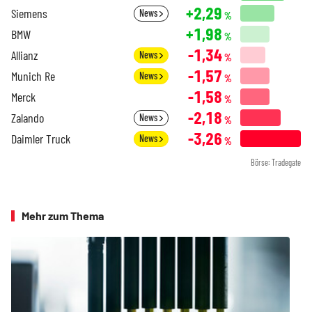
+2,29
Siemens
News
%
+1,98
BMW
%
-1,34
Allianz
News
%
-1,57
Munich Re
News
%
-1,58
Merck
%
-2,18
Zalando
News
%
-3,26
Daimler Truck
News
%
Börse: Tradegate
Mehr zum Thema