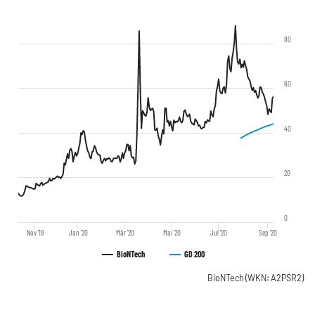
80
60
40
20
0
Nov '19
Jan '20
Mär '20
Mai '20
Jul '20
Sep '20
BioNTech
GD 200
BioNTech
(WKN: A2PSR2)