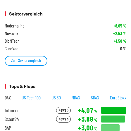
Sektorvergleich
Moderna Inc
+8,65
%
Novavax
+2,53
%
BioNTech
+1,58
%
CureVac
0
%
Zum Sektorvergleich
Tops & Flops
DAX
US Tech 100
US 30
MDAX
SDAX
EuroStoxx
+4,07
Infineon
News
%
+3,89
Scout24
News
%
+3,00
SAP
%