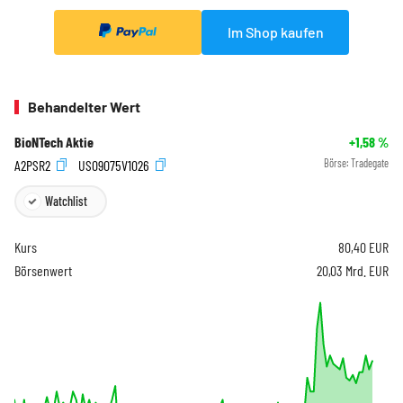
Im Shop kaufen
Behandelter Wert
BioNTech Aktie
+1,58
%
A2PSR2
US09075V1026
Börse:
Tradegate
Watchlist
Kurs
80,40
EUR
Börsenwert
20,03 Mrd. EUR