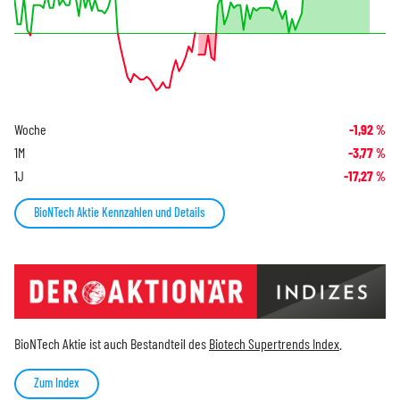
Woche
-1,92
%
1M
-3,77
%
1J
-17,27
%
BioNTech Aktie Kennzahlen und Details
BioNTech Aktie ist auch Bestandteil des
Biotech Supertrends Index
.
Zum Index