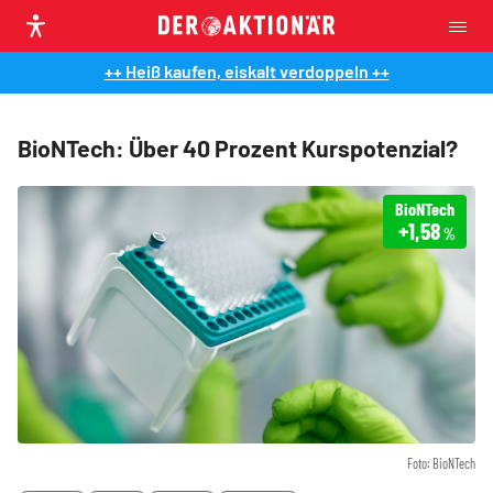
++ Heiß kaufen, eiskalt verdoppeln ++
BioNTech: Über 40 Prozent Kurspotenzial?
BioNTech
+1,58
%
Foto: BioNTech