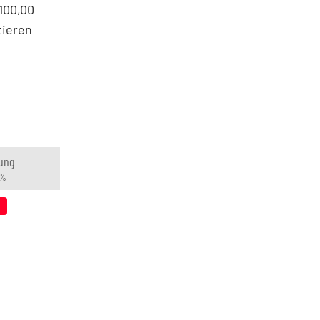
100,00
tieren
ung
 %