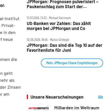
JPMorgan: Prognosen pulverisiert –
or.
Paukenschlag zum Start der
US‑Berichtssaison
l-Institut
13.07.2026, 13:32 ‧ Michael Herrmann
US‑Banken vor Zahlen: Das zählt
 Privat-
morgen bei JPMorgan und Co
e in den
uf neue
02.06.2026, 18:46 ‧ Marion Schlegel
JPMorgan: Das sind die Top 10 auf der
Favoritenliste für Juni
ommen die
Mehr JPMorgan Chase Empfehlungen
n geht
ehr als
 der Zinsen
hr am
Unsere Neuerscheinungen
Alle
Neuerscheinungen
Milliarden im Weltraum