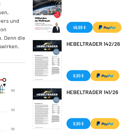
t
sen,
eers und
49,99 €
von
n. Denn die
HEBELTRADER 142/26
swirken.
9,90 €
160
HEBELTRADER 141/26
140
9,90 €
120