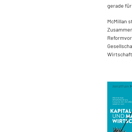
gerade für
McMillan s
Zusammenh
Reformvors
Gesellscha
Wirtschaft