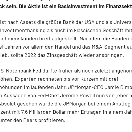
ck sein. Die Aktie ist ein Basisinvestment im Finanzsekt
st nach Assets die größte Bank der USA und als Universa
Investmentbanking als auch im klassischen Geschäft mit
nehmenskunden breit aufgestellt. Nachdem die Pandemi
wei Jahren vor allem den Handel und das M&A-Segment a
ieb, sollte 2022 das Zinsgeschäft wieder anspringen.
US-Notenbank Fed dürfte früher als noch zuletzt angen
öhen. Experten rechneten bis vor Kurzem mit drei
rhöhungen im laufenden Jahr. JPMorgan-CEO Jamie Dimo
n Aussagen von Fed-Chef Jerome Powell nun von „eher m
 Absolut gesehen würde die JPMorgan bei einem Anstieg
zent mit 7,6 Milliarden Dollar mehr Erträgen in einem Ja
unter den Peers profitieren.