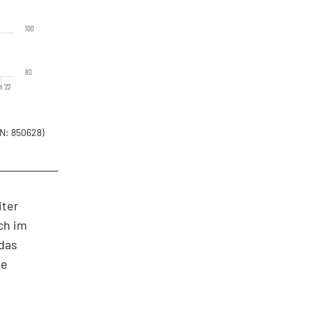
100
80
n '22
N: 850628)
iter
ch im
 das
ne