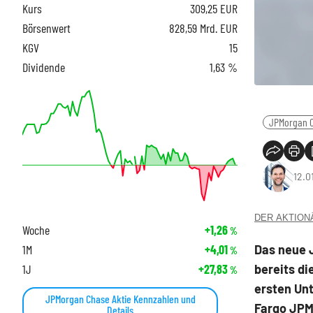
Kurs
309,25
EUR
Börsenwert
828,59 Mrd. EUR
KGV
15
Dividende
1,63 %
JPMorgan 
12.0
DER AKTIONÄR
Woche
+1,26
%
Das neue J
1M
+4,01
%
bereits di
1J
+27,83
%
ersten Un
JPMorgan Chase Aktie Kennzahlen und
Fargo JPM
Details