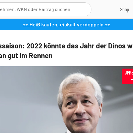
++ Heiß kaufen, eiskalt verdoppeln ++
ssaison: 2022 könnte das Jahr der Dinos w
n gut im Rennen
JPMo