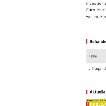
Investiert
Euro. Muti
wollen, kö
Behande
Name
JPMorgan C
Aktuell