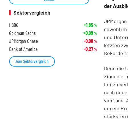
der Ausbli
Sektorvergleich
JPMorgan i
HSBC
+1,85
%
sowohl im 
Goldman Sachs
+0,09
%
und Unter
JPMorgan Chase
-0,08
%
letzten z
Bank of America
-0,27
%
Rekorde tr
Zum Sektorvergleich
Denn die 
Zinsen erh
Leitzinse
nach neue
vier“ aus.
um ein Pro
stärksten 