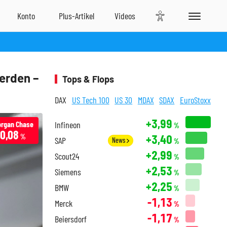
erden –
Tops & Flops
DAX
US Tech 100
US 30
MDAX
SDAX
EuroStoxx
+3,99
rgan Chase
Infineon
%
-0,08
+3,40
%
SAP
News
%
+2,99
Scout24
%
+2,53
Siemens
%
+2,25
BMW
%
-1,13
Merck
%
-1,17
Beiersdorf
%