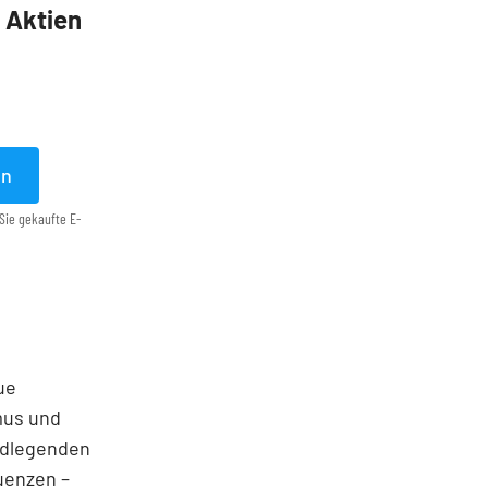
5 Aktien
en
Sie gekaufte E-
ue
mus und
undlegenden
uenzen –