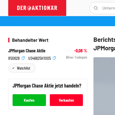
Bericht
Behandelter Wert
JPMorga
JPMorgan Chase Aktie
-0,08
%
Börse:
Tradegate
850628
US46625H1005
Watchlist
JPMorgan Chase
Aktie jetzt handeln?
Kaufen
Verkaufen