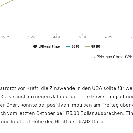
Mär '21
Mai '21
Jul '21
Sep '21
Nov '21
Ja
JPMorgan Chase
GD 50
GD 200
JPMorgan Chase
(WK
trotzt vor Kraft, die Zinswende in den USA sollte für we
Kurse auch im neuen Jahr sorgen. Die Bewertung ist no
r Chart könnte bei positiven Impulsen am Freitag über
ch vom letzten Oktober bei 173,00 Dollar ausbrechen. Ei
ung liegt auf Höhe des GD50 bei 157,82 Dollar.