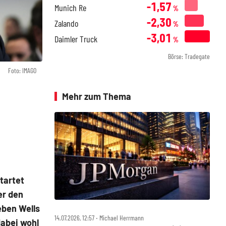
-1,57
Munich Re
%
-2,30
Zalando
%
-3,01
Daimler Truck
%
Börse: Tradegate
Foto: IMAGO
Mehr zum Thema
tartet
er den
eben Wells
14.07.2026, 12:57 ‧ Michael Herrmann
abei wohl