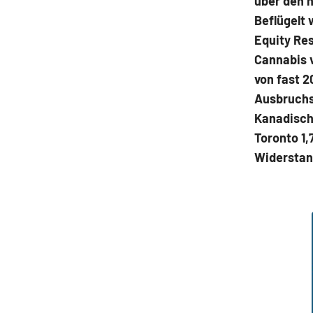
über den h
Beflügelt
Equity Res
Cannabis v
von fast 2
Ausbruchs
Kanadisch
Toronto 1,
Widerstan