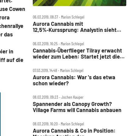
artet.
ause Cowen
rora
06.03.2019, 08:37 ‧ Marion Schlegel
Aurora Cannabis mit
chenrallye
12,5%‑Kurssprung: Analystin sieht
er das
gewaltiges Potenzial – jetzt noch
einsteigen?
06.03.2019, 16:25 ‧ Marion Schlegel
Cannabis‑Überflieger Tilray erwacht
ier in
wieder zum Leben: Startet jetzt die
ff auf die
nächste 1.000‑Prozent‑Rallye?
07.03.2019, 14:48 ‧ Marion Schlegel
Aurora Cannabis: War 's das etwa
schon wieder?
08.03.2019, 09:23 ‧ Jochen Kauper
Spannender als Canopy Growth?
Village Farms will Cannabis anbauen
08.03.2019, 16:20 ‧ Marion Schlegel
Aurora Cannabis & Co in Position: