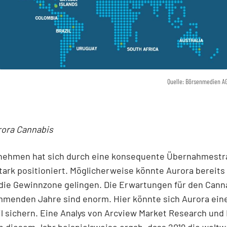
Quelle: Börsenmedien A
rora Cannabis
nehmen hat sich durch eine konsequente Übernahmestr
tark positioniert. Möglicherweise könnte Aurora bereits 
 die Gewinnzone gelingen. Die Erwartungen für den Can
ommenden Jahre sind enorm. Hier könnte sich Aurora ei
l sichern. Eine Analys von Arcview Market Research und
in diesem Jahr beispielsweise ergab, dass 2019 die weltw