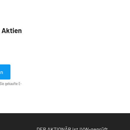
5 Aktien
en
Sie gekaufte E-
DER AKTIONÄR ist IVW-geprüft