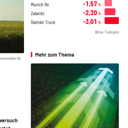
-1,57
Munich Re
%
-2,30
Zalando
%
-3,01
Daimler Truck
%
Börse: Tradegate
Mehr zum Thema
örsenmedien AG
sversuch