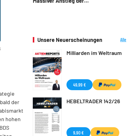
Massiver Anstieg der
Cannabis‑Nachfrage in Deutschland
Unsere Neuerscheinungen
Alle
Neuerscheinungen
G
Milliarden im Weltraum
49,99 €
ategie
HEBELTRADER 142/26
bald der
nabismarkt
nen hohen
 BDS
9,90 €
eiten