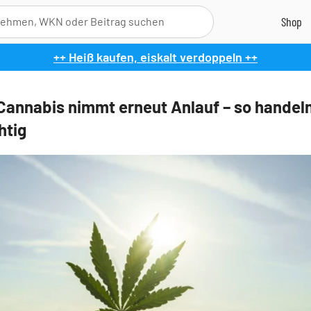
++ Heiß kaufen, eiskalt verdoppeln ++
Cannabis nimmt erneut Anlauf – so handeln
chtig