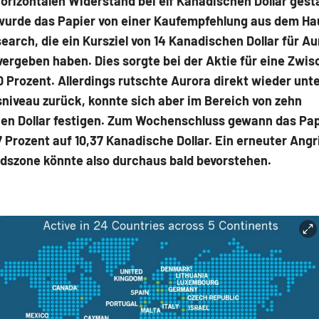
orizontalen Widerstand bei elf Kanadischen Dollar gest
 wurde das Papier von einer Kaufempfehlung aus dem H
earch, die ein Kursziel von 14 Kanadischen Dollar für Au
ergeben haben. Dies sorgte bei der Aktie für eine Zwis
0 Prozent. Allerdings rutschte Aurora direkt wieder unt
niveau zurück, konnte sich aber im Bereich von zehn
en Dollar festigen. Zum Wochenschluss gewann das Pap
7 Prozent auf 10,37 Kanadische Dollar. Ein erneuter Angri
dszone könnte also durchaus bald bevorstehen.