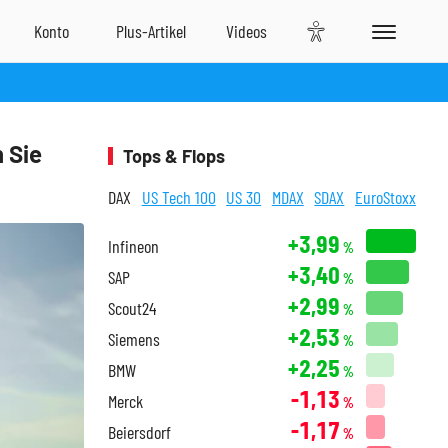
 Sie
Tops & Flops
DAX
US Tech 100
US 30
MDAX
SDAX
EuroStoxx
+3,99
Infineon
%
+3,40
SAP
%
+2,99
Scout24
%
+2,53
Siemens
%
+2,25
BMW
%
-1,13
Merck
%
-1,17
Beiersdorf
%