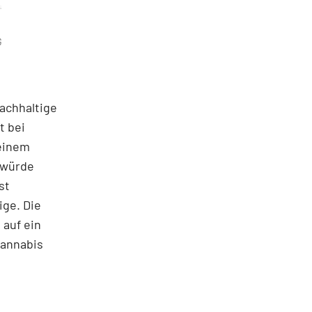
G
nachhaltige
t bei
 einem
 würde
st
ige. Die
 auf ein
Cannabis