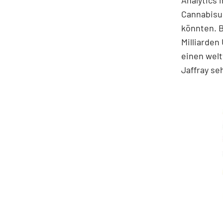
Cannabisum
könnten. B
Milliarden
einen welt
Jaffray seh