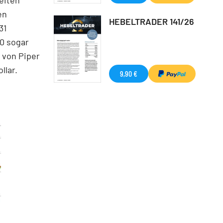
en
HEBELTRADER 141/26
31
30 sogar
 von Piper
llar.
9,90 €