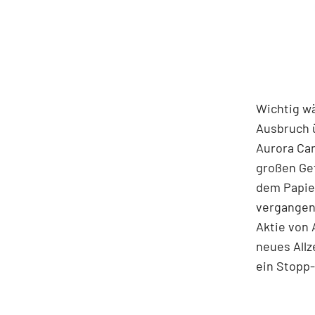
Wichtig wä
Ausbruch ü
Aurora Can
großen Ge
dem Papier
vergangene
Aktie von 
neues Allz
ein Stopp-