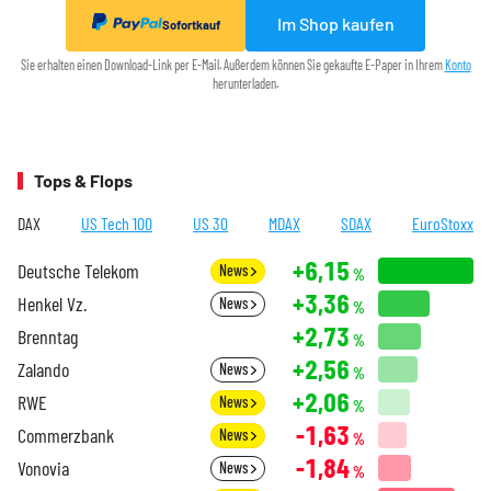
Im Shop kaufen
Sofortkauf
Sie erhalten einen Download-Link per E-Mail. Außerdem können Sie gekaufte E-Paper in Ihrem
Konto
herunterladen.
Tops & Flops
DAX
US Tech 100
US 30
MDAX
SDAX
EuroStoxx
+6,15
Deutsche Telekom
News
%
+3,36
Henkel Vz.
News
%
+2,73
Brenntag
%
+2,56
Zalando
News
%
+2,06
RWE
News
%
-1,63
Commerzbank
News
%
-1,84
Vonovia
News
%