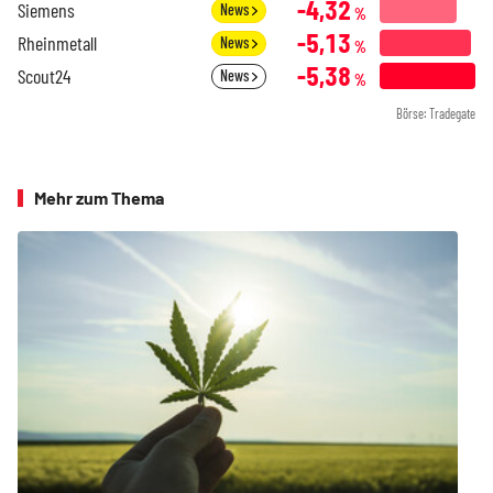
-4,32
Siemens
News
%
-5,13
Rheinmetall
News
%
-5,38
Scout24
News
%
Börse: Tradegate
Mehr zum Thema