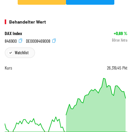
Behandelter Wert
DAX Index
+0,69
%
846900
DE0008469008
Börse:
Xetra
Watchlist
Kurs
26.319,45
Pkt