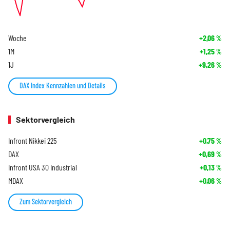
Woche
+2,06
%
1M
+1,25
%
1J
+9,26
%
DAX Index Kennzahlen und Details
Sektorvergleich
Infront Nikkei 225
+0,75
%
DAX
+0,69
%
Infront USA 30 Industrial
+0,13
%
MDAX
+0,06
%
Zum Sektorvergleich