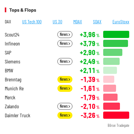
Tops & Flops
DAX
US Tech 100
US 30
MDAX
SDAX
EuroStoxx
+3,96
Scout24
News
%
+3,79
Infineon
News
%
+2,90
SAP
%
+2,49
Siemens
News
%
+2,11
BMW
%
-1,39
Brenntag
News
%
-1,61
Munich Re
News
%
-1,79
Merck
%
-2,10
Zalando
News
%
-3,26
Daimler Truck
News
%
Börse: Tradegate