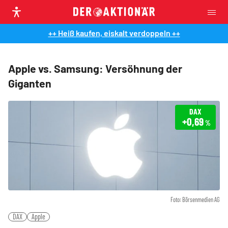
++ Heiß kaufen, eiskalt verdoppeln ++
Apple vs. Samsung: Versöhnung der
Giganten
DAX
+0,69
%
Foto: Börsenmedien AG
DAX
Apple